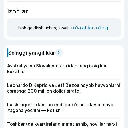
Izohlar
ro‘yxatdan o‘ting
Izoh qoldirish uchun, avval
So‘nggi yangiliklar
Avstraliya va Slovakiya tarixidagi eng issiq kun
kuzatildi
Leonardo DiKaprio va Jeff Bezos noyob hayvonlarni
asrashga 200 million dollar ajratdi
Luish Figo: “Infantino endi obroʻsini tiklay olmaydi.
Yagona yechim — ketish”
Toshkentda kvartiralar qimmatlashib, hovlilar narxi