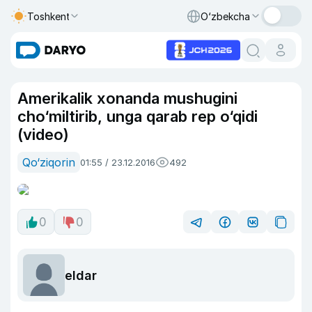
Toshkent
O‘zbekcha
Amerikalik xonanda mushugini
cho‘miltirib, unga qarab rep o‘qidi
(video)
Qo‘ziqorin
01:55 / 23.12.2016
492
0
0
eldar