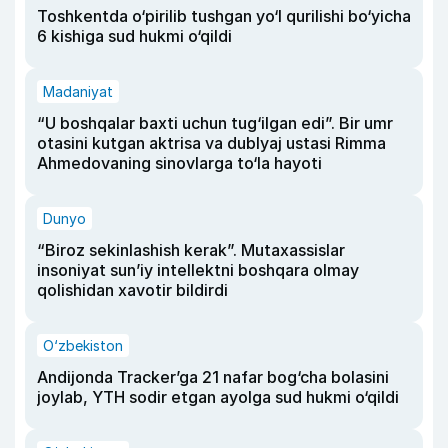
Toshkentda o‘pirilib tushgan yo‘l qurilishi bo‘yicha
6 kishiga sud hukmi o‘qildi
Madaniyat
“U boshqalar baxti uchun tug‘ilgan edi”. Bir umr
otasini kutgan aktrisa va dublyaj ustasi Rimma
Ahmedovaning sinovlarga to‘la hayoti
Dunyo
“Biroz sekinlashish kerak”. Mutaxassislar
insoniyat sun’iy intellektni boshqara olmay
qolishidan xavotir bildirdi
O‘zbekiston
Andijonda Tracker’ga 21 nafar bog‘cha bolasini
joylab, YTH sodir etgan ayolga sud hukmi o‘qildi