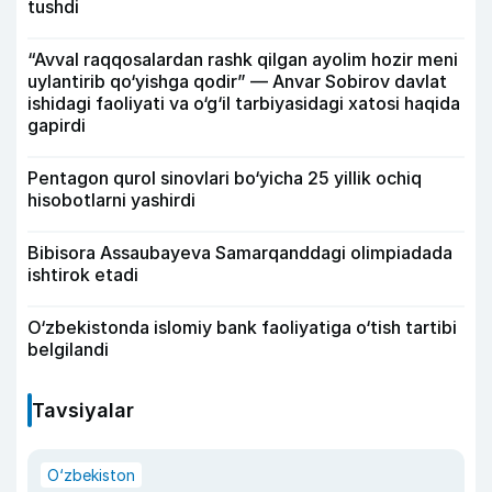
tushdi
“Avval raqqosalardan rashk qilgan ayolim hozir meni
uylantirib qo‘yishga qodir” — Anvar Sobirov davlat
ishidagi faoliyati va o‘g‘il tarbiyasidagi xatosi haqida
gapirdi
Pentagon qurol sinovlari bo‘yicha 25 yillik ochiq
hisobotlarni yashirdi
Bibisora Assaubayeva Samarqanddagi olimpiadada
ishtirok etadi
O‘zbekistonda islomiy bank faoliyatiga o‘tish tartibi
belgilandi
Tavsiyalar
O‘zbekiston