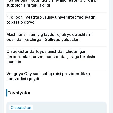
“Barselona” Rodri uchun “Manchester Siti”ga bir
futbolchisini taklif qildi
“Tolibon” yettita xususiy universitet faoliyatini
to‘xtatib qo‘ydi
Mashhurlar ham yig‘laydi: fojiali yo‘qotishlarni
boshidan kechirgan Gollivud yulduzlari
O‘zbekistonda foydalanishdan chiqarilgan
aerodromlar turizm maqsadida ijaraga berilishi
mumkin
Vengriya Oliy sudi sobiq raisi prezidentlikka
nomzodini qoʻydi
Tavsiyalar
O‘zbekiston