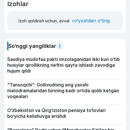
Izohlar
ro‘yxatdan o‘ting
Izoh qoldirish uchun, avval
So‘nggi yangiliklar
Saudiya mudofaa pakti imzolaganidan ikki kun o‘tib
husiylar qirollikning neftni qayta ishlash zavodiga
hujum qildi
“Tansoqchi”: Gollivudning eng yaxshi
melodramalaridan birining kadr ortida qolib ketgan
voqealari
O‘zbekiston va Qirg‘iziston pensiya to‘lovlari
bo‘yicha kelishuvga erishdi