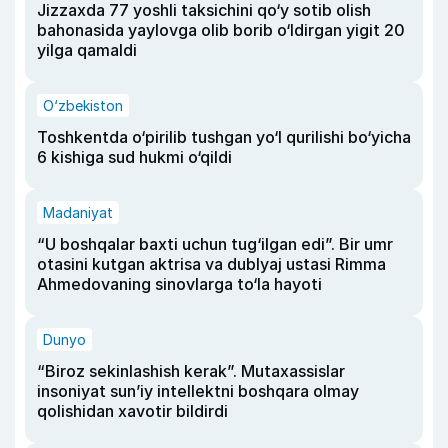
Jizzaxda 77 yoshli taksichini qo‘y sotib olish
bahonasida yaylovga olib borib o‘ldirgan yigit 20
yilga qamaldi
O‘zbekiston
Toshkentda o‘pirilib tushgan yo‘l qurilishi bo‘yicha
6 kishiga sud hukmi o‘qildi
Madaniyat
“U boshqalar baxti uchun tug‘ilgan edi”. Bir umr
otasini kutgan aktrisa va dublyaj ustasi Rimma
Ahmedovaning sinovlarga to‘la hayoti
Dunyo
“Biroz sekinlashish kerak”. Mutaxassislar
insoniyat sun’iy intellektni boshqara olmay
qolishidan xavotir bildirdi