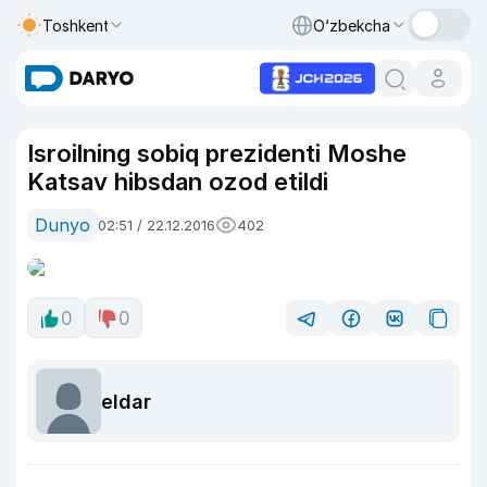
Toshkent
O‘zbekcha
Isroilning sobiq prezidenti Moshe
Katsav hibsdan ozod etildi
Dunyo
02:51 / 22.12.2016
402
0
0
eldar