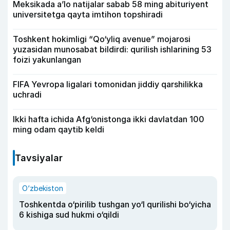
Meksikada a’lo natijalar sabab 58 ming abituriyent
universitetga qayta imtihon topshiradi
Toshkent hokimligi “Qo‘yliq avenue” mojarosi
yuzasidan munosabat bildirdi: qurilish ishlarining 53
foizi yakunlangan
FIFA Yevropa ligalari tomonidan jiddiy qarshilikka
uchradi
Ikki hafta ichida Afg‘onistonga ikki davlatdan 100
ming odam qaytib keldi
Tavsiyalar
O‘zbekiston
Toshkentda o‘pirilib tushgan yo‘l qurilishi bo‘yicha
6 kishiga sud hukmi o‘qildi