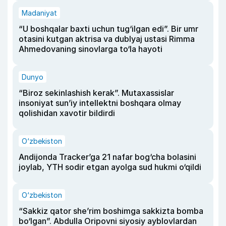
Madaniyat
“U boshqalar baxti uchun tug‘ilgan edi”. Bir umr
otasini kutgan aktrisa va dublyaj ustasi Rimma
Ahmedovaning sinovlarga to‘la hayoti
Dunyo
“Biroz sekinlashish kerak”. Mutaxassislar
insoniyat sun’iy intellektni boshqara olmay
qolishidan xavotir bildirdi
O‘zbekiston
Andijonda Tracker’ga 21 nafar bog‘cha bolasini
joylab, YTH sodir etgan ayolga sud hukmi o‘qildi
O‘zbekiston
“Sakkiz qator she’rim boshimga sakkizta bomba
bo‘lgan”. Abdulla Oripovni siyosiy ayblovlardan