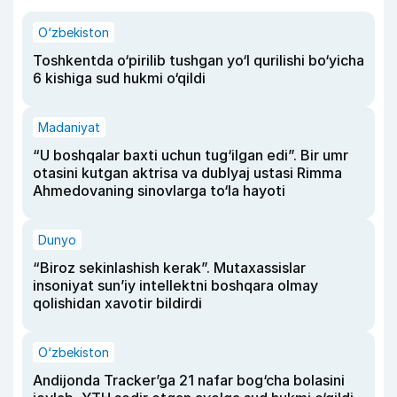
O‘zbekiston
Toshkentda o‘pirilib tushgan yo‘l qurilishi bo‘yicha
6 kishiga sud hukmi o‘qildi
Madaniyat
“U boshqalar baxti uchun tug‘ilgan edi”. Bir umr
otasini kutgan aktrisa va dublyaj ustasi Rimma
Ahmedovaning sinovlarga to‘la hayoti
Dunyo
“Biroz sekinlashish kerak”. Mutaxassislar
insoniyat sun’iy intellektni boshqara olmay
qolishidan xavotir bildirdi
O‘zbekiston
Andijonda Tracker’ga 21 nafar bog‘cha bolasini