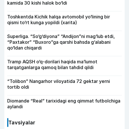
kamida 30 kishi halok bo‘ldi
Toshkentda Kichik halqa avtomobil yo‘lining bir
qismi to‘rt kunga yopildi (xarita)
Superliga. “So‘g‘diyona” “Andijon”ni mag‘lub etdi,
“Paxtakor” “Buxoro”ga qarshi bahsda g‘alabani
qo‘ldan chiqardi
Tramp AQSH o‘q-dorilari haqida ma’lumot
tarqatganlarga qamoq bilan tahdid qildi
“Tolibon” Nangarhor viloyatida 72 gektar yerni
tortib oldi
Diomande “Real” tarixidagi eng qimmat futbolchiga
aylandi
Tavsiyalar