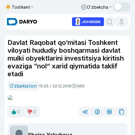
Toshkent
O‘zbekcha
Davlat Raqobat qo‘mitasi Toshkent
viloyati hududiy boshqarmasi davlat
mulki obyektlarini investitsiya kiritish
evaziga “nol” xarid qiymatida taklif
etadi
O‘zbekiston
15:25 / 22.12.2016
965
0
0
Shoira Yakubova