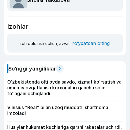
Izohlar
ro‘yxatdan o‘ting
Izoh qoldirish uchun, avval
So‘nggi yangiliklar
Oʻzbekistonda olti oyda savdo, xizmat koʻrsatish va
umumiy ovqatlanish korxonalari qancha soliq
toʻlagani ochiqlandi
Vinisius “Real” bilan uzoq muddatli shartnoma
imzoladi
Husiylar hukumat kuchlariga qarshi raketalar uchirdi,