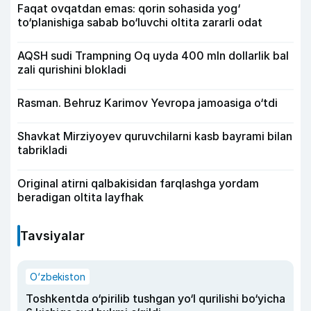
Faqat ovqatdan emas: qorin sohasida yog‘
to‘planishiga sabab bo‘luvchi oltita zararli odat
AQSH sudi Trampning Oq uyda 400 mln dollarlik bal
zali qurishini blokladi
Rasman. Behruz Karimov Yevropa jamoasiga o‘tdi
Shavkat Mirziyoyev quruvchilarni kasb bayrami bilan
tabrikladi
Original atirni qalbakisidan farqlashga yordam
beradigan oltita layfhak
Tavsiyalar
O‘zbekiston
Toshkentda o‘pirilib tushgan yo‘l qurilishi bo‘yicha