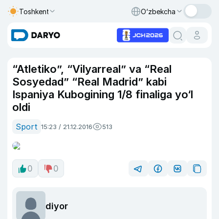
Toshkent
O‘zbekcha
“Atletiko”, “Vilyarreal” va “Real
Sosyedad” “Real Madrid” kabi
Ispaniya Kubogining 1/8 finaliga yo‘l
oldi
Sport
15:23 / 21.12.2016
513
0
0
diyor