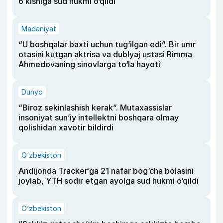
6 kishiga sud hukmi o‘qildi
Madaniyat
“U boshqalar baxti uchun tug‘ilgan edi”. Bir umr
otasini kutgan aktrisa va dublyaj ustasi Rimma
Ahmedovaning sinovlarga to‘la hayoti
Dunyo
“Biroz sekinlashish kerak”. Mutaxassislar
insoniyat sun’iy intellektni boshqara olmay
qolishidan xavotir bildirdi
O‘zbekiston
Andijonda Tracker’ga 21 nafar bog‘cha bolasini
joylab, YTH sodir etgan ayolga sud hukmi o‘qildi
O‘zbekiston