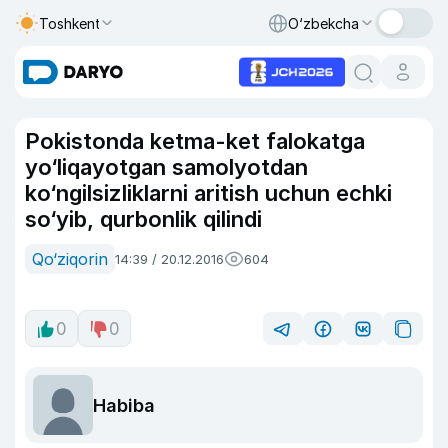
Toshkent
O‘zbekcha
Pokistonda ketma-ket falokatga
yo‘liqayotgan samolyotdan
ko‘ngilsizliklarni aritish uchun echki
so‘yib, qurbonlik qilindi
Qo‘ziqorin
14:39 / 20.12.2016
604
0
0
Habiba