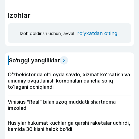
Izohlar
ro‘yxatdan o‘ting
Izoh qoldirish uchun, avval
So‘nggi yangiliklar
Oʻzbekistonda olti oyda savdo, xizmat koʻrsatish va
umumiy ovqatlanish korxonalari qancha soliq
toʻlagani ochiqlandi
Vinisius “Real” bilan uzoq muddatli shartnoma
imzoladi
Husiylar hukumat kuchlariga qarshi raketalar uchirdi,
kamida 30 kishi halok bo‘ldi