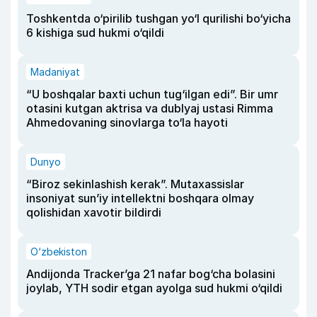
Toshkentda o‘pirilib tushgan yo‘l qurilishi bo‘yicha
6 kishiga sud hukmi o‘qildi
Madaniyat
“U boshqalar baxti uchun tug‘ilgan edi”. Bir umr
otasini kutgan aktrisa va dublyaj ustasi Rimma
Ahmedovaning sinovlarga to‘la hayoti
Dunyo
“Biroz sekinlashish kerak”. Mutaxassislar
insoniyat sun’iy intellektni boshqara olmay
qolishidan xavotir bildirdi
O‘zbekiston
Andijonda Tracker’ga 21 nafar bog‘cha bolasini
joylab, YTH sodir etgan ayolga sud hukmi o‘qildi