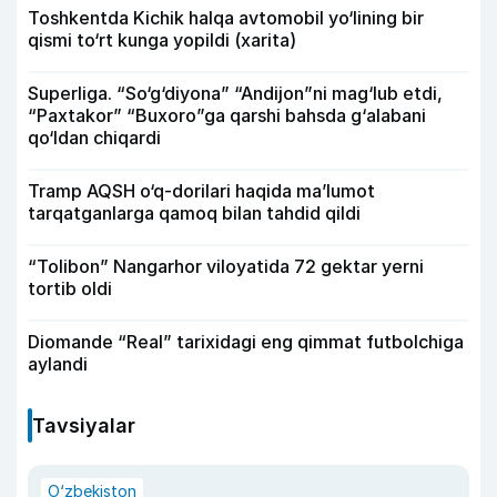
Toshkentda Kichik halqa avtomobil yo‘lining bir
qismi to‘rt kunga yopildi (xarita)
Superliga. “So‘g‘diyona” “Andijon”ni mag‘lub etdi,
“Paxtakor” “Buxoro”ga qarshi bahsda g‘alabani
qo‘ldan chiqardi
Tramp AQSH o‘q-dorilari haqida ma’lumot
tarqatganlarga qamoq bilan tahdid qildi
“Tolibon” Nangarhor viloyatida 72 gektar yerni
tortib oldi
Diomande “Real” tarixidagi eng qimmat futbolchiga
aylandi
Tavsiyalar
O‘zbekiston