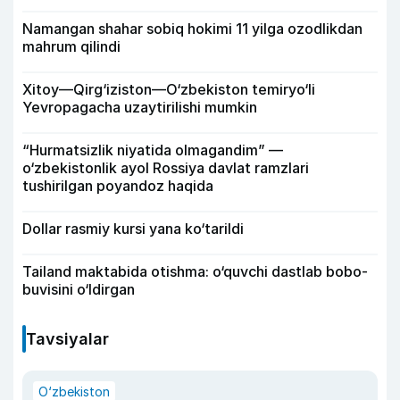
Namangan shahar sobiq hokimi 11 yilga ozodlikdan
mahrum qilindi
Xitoy—Qirg‘iziston—O‘zbekiston temiryo‘li
Yevropagacha uzaytirilishi mumkin
“Hurmatsizlik niyatida olmagandim” —
o‘zbekistonlik ayol Rossiya davlat ramzlari
tushirilgan poyandoz haqida
Dollar rasmiy kursi yana ko‘tarildi
Tailand maktabida otishma: o‘quvchi dastlab bobo-
buvisini o‘ldirgan
Tavsiyalar
O‘zbekiston