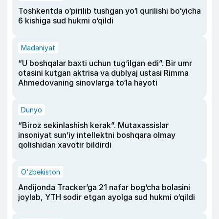
Toshkentda o‘pirilib tushgan yo‘l qurilishi bo‘yicha
6 kishiga sud hukmi o‘qildi
Madaniyat
“U boshqalar baxti uchun tug‘ilgan edi”. Bir umr
otasini kutgan aktrisa va dublyaj ustasi Rimma
Ahmedovaning sinovlarga to‘la hayoti
Dunyo
“Biroz sekinlashish kerak”. Mutaxassislar
insoniyat sun’iy intellektni boshqara olmay
qolishidan xavotir bildirdi
O‘zbekiston
Andijonda Tracker’ga 21 nafar bog‘cha bolasini
joylab, YTH sodir etgan ayolga sud hukmi o‘qildi