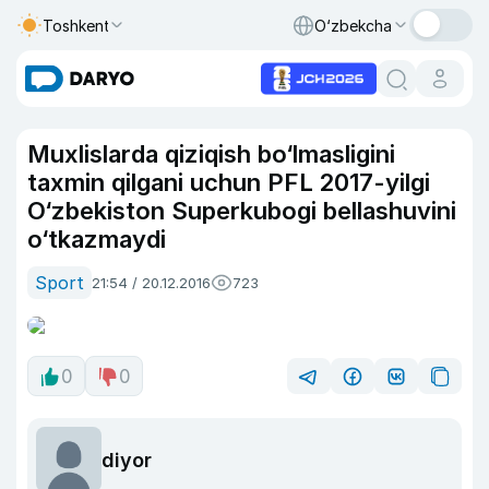
Toshkent
O‘zbekcha
Muxlislarda qiziqish bo‘lmasligini
taxmin qilgani uchun PFL 2017-yilgi
O‘zbekiston Superkubogi bellashuvini
o‘tkazmaydi
Sport
21:54 / 20.12.2016
723
0
0
diyor