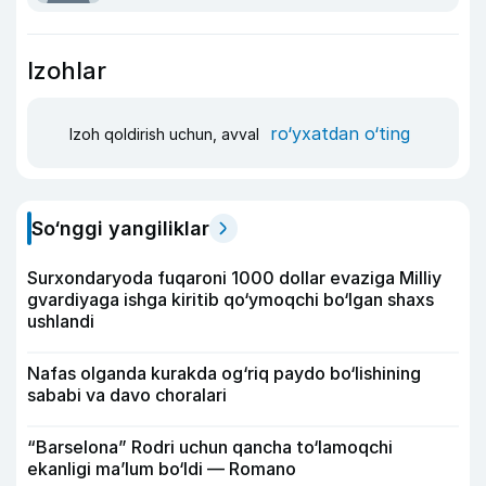
Izohlar
ro‘yxatdan o‘ting
Izoh qoldirish uchun, avval
So‘nggi yangiliklar
Surxondaryoda fuqaroni 1000 dollar evaziga Milliy
gvardiyaga ishga kiritib qo‘ymoqchi bo‘lgan shaxs
ushlandi
Nafas olganda kurakda og‘riq paydo bo‘lishining
sababi va davo choralari
“Barselona” Rodri uchun qancha to‘lamoqchi
ekanligi ma’lum bo‘ldi — Romano