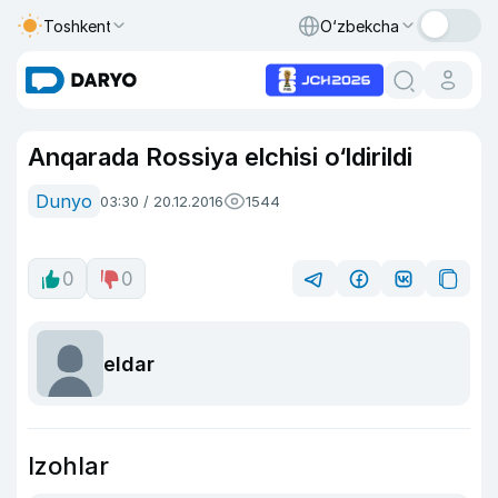
Toshkent
O‘zbekcha
Anqarada Rossiya elchisi o‘ldirildi
Dunyo
03:30 / 20.12.2016
1544
0
0
eldar
Izohlar