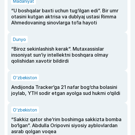
Madaniyat
“U boshqalar baxti uchun tug‘ilgan edi”. Bir umr
otasini kutgan aktrisa va dublyaj ustasi Rimma
Ahmedovaning sinovlarga to‘la hayoti
Dunyo
“Biroz sekinlashish kerak”. Mutaxassislar
insoniyat sun’iy intellektni boshqara olmay
qolishidan xavotir bildirdi
O‘zbekiston
Andijonda Tracker’ga 21 nafar bog‘cha bolasini
joylab, YTH sodir etgan ayolga sud hukmi o‘qildi
O‘zbekiston
“Sakkiz qator she’rim boshimga sakkizta bomba
bo‘lgan”. Abdulla Oripovni siyosiy ayblovlardan
asrab qolgan voqea