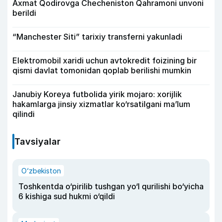
Axmat Qodirovga Checheniston Qahramoni unvoni
berildi
“Manchester Siti” tarixiy transferni yakunladi
Elektromobil xaridi uchun avtokredit foizining bir
qismi davlat tomonidan qoplab berilishi mumkin
Janubiy Koreya futbolida yirik mojaro: xorijlik
hakamlarga jinsiy xizmatlar ko‘rsatilgani ma’lum
qilindi
Tavsiyalar
O‘zbekiston
Toshkentda o‘pirilib tushgan yo‘l qurilishi bo‘yicha
6 kishiga sud hukmi o‘qildi