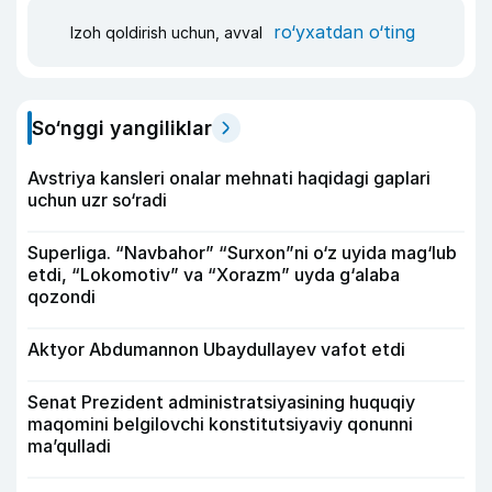
ro‘yxatdan o‘ting
Izoh qoldirish uchun, avval
So‘nggi yangiliklar
Avstriya kansleri onalar mehnati haqidagi gaplari
uchun uzr so‘radi
Superliga. “Navbahor” “Surxon”ni o‘z uyida mag‘lub
etdi, “Lokomotiv” va “Xorazm” uyda g‘alaba
qozondi
Aktyor Abdu­mannon Ubaydullayev vafot etdi
Senat Prezident administratsiyasining huquqiy
maqomini belgilovchi konstitutsiyaviy qonunni
ma’qulladi