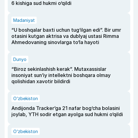
6 kishiga sud hukmi o‘qildi
Madaniyat
“U boshqalar baxti uchun tug‘ilgan edi”. Bir umr
otasini kutgan aktrisa va dublyaj ustasi Rimma
Ahmedovaning sinovlarga to‘la hayoti
Dunyo
“Biroz sekinlashish kerak”. Mutaxassislar
insoniyat sun’iy intellektni boshqara olmay
qolishidan xavotir bildirdi
O‘zbekiston
Andijonda Tracker’ga 21 nafar bog‘cha bolasini
joylab, YTH sodir etgan ayolga sud hukmi o‘qildi
O‘zbekiston