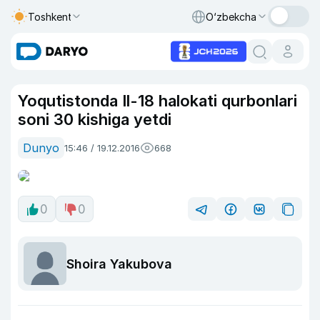
Toshkent
O‘zbekcha
Yoqutistonda Il-18 halokati qurbonlari
soni 30 kishiga yetdi
Dunyo
15:46 / 19.12.2016
668
0
0
Shoira Yakubova