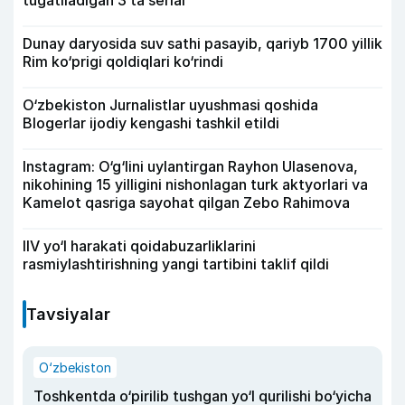
tugatiladigan 3 ta serial
Dunay daryosida suv sathi pasayib, qariyb 1700 yillik
Rim ko‘prigi qoldiqlari ko‘rindi
O‘zbekiston Jurnalistlar uyushmasi qoshida
Blogerlar ijodiy kengashi tashkil etildi
Instagram: O‘g‘lini uylantirgan Rayhon Ulasenova,
nikohining 15 yilligini nishonlagan turk aktyorlari va
Kamelot qasriga sayohat qilgan Zebo Rahimova
IIV yo‘l harakati qoidabuzarliklarini
rasmiylashtirishning yangi tartibini taklif qildi
Tavsiyalar
O‘zbekiston
Toshkentda o‘pirilib tushgan yo‘l qurilishi bo‘yicha