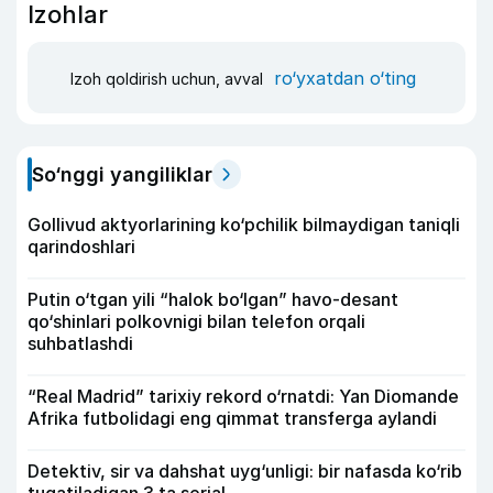
Izohlar
ro‘yxatdan o‘ting
Izoh qoldirish uchun, avval
So‘nggi yangiliklar
Gollivud aktyorlarining ko‘pchilik bilmaydigan taniqli
qarindoshlari
Putin o‘tgan yili “halok bo‘lgan” havo-desant
qo‘shinlari polkovnigi bilan telefon orqali
suhbatlashdi
“Real Madrid” tarixiy rekord o‘rnatdi: Yan Diomande
Afrika futbolidagi eng qimmat transferga aylandi
Detektiv, sir va dahshat uyg‘unligi: bir nafasda ko‘rib