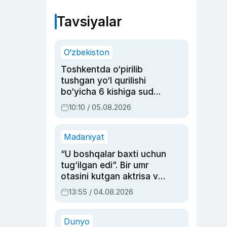
Tavsiyalar
O‘zbekiston
Toshkentda o‘pirilib
tushgan yo‘l qurilishi
bo‘yicha 6 kishiga sud
hukmi o‘qildi
10:10 / 05.08.2026
Madaniyat
“U boshqalar baxti uchun
tug‘ilgan edi”. Bir umr
otasini kutgan aktrisa va
dublyaj ustasi Rimma
13:55 / 04.08.2026
Ahmedovaning
sinovlarga to‘la hayoti
Dunyo