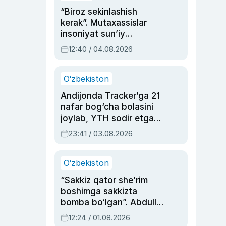
“Biroz sekinlashish
kerak”. Mutaxassislar
insoniyat sun’iy
intellektni boshqara
12:40 / 04.08.2026
olmay qolishidan xavotir
bildirdi
O‘zbekiston
Andijonda Tracker’ga 21
nafar bog‘cha bolasini
joylab, YTH sodir etgan
ayolga sud hukmi o‘qildi
23:41 / 03.08.2026
O‘zbekiston
“Sakkiz qator she’rim
boshimga sakkizta
bomba bo‘lgan”. Abdulla
Oripovni siyosiy
12:24 / 01.08.2026
ayblovlardan asrab