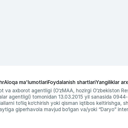
hr
Aloqa ma'lumotlari
Foydalanish shartlari
Yangiliklar arx
t va axborot agentligi (O‘zMAA, hozirgi O‘zbekiston Res
ar agentligi) tomonidan 13.03.2015 yil sanasida 0944
allarni to‘liq ko‘chirish yoki qisman iqtibos keltirishga, 
ytiga giperhavola mavjud bo‘lgan va/yoki “Daryo” intern