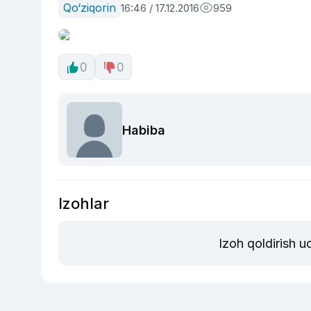
Qo‘ziqorin
16:46 / 17.12.2016
959
0
0
Habiba
Izohlar
Izoh qoldirish 