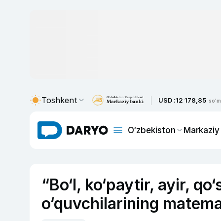
Toshkent
USD :
12 178,85
so'm
O‘zbekiston
Markaziy
“Bo‘l, ko‘paytir, ayir, qo
o‘quvchilarining matemat