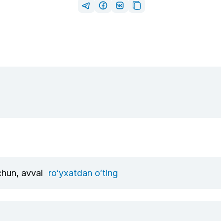
uchun, avval
ro‘yxatdan o‘ting