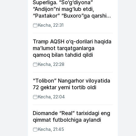
Superliga. “So‘g‘diyona”
“Andijon”ni mag‘lub etdi,
“Paxtakor” “Buxoro”ga qarshi
bahsda g‘alabani qo‘ldan
Kecha, 22:31
chiqardi
Tramp AQSH o‘q-dorilari haqida
ma’lumot tarqatganlarga
qamoq bilan tahdid qildi
Kecha, 22:28
“Tolibon” Nangarhor viloyatida
72 gektar yerni tortib oldi
Kecha, 22:04
Diomande “Real” tarixidagi eng
qimmat futbolchiga aylandi
Kecha, 21:45