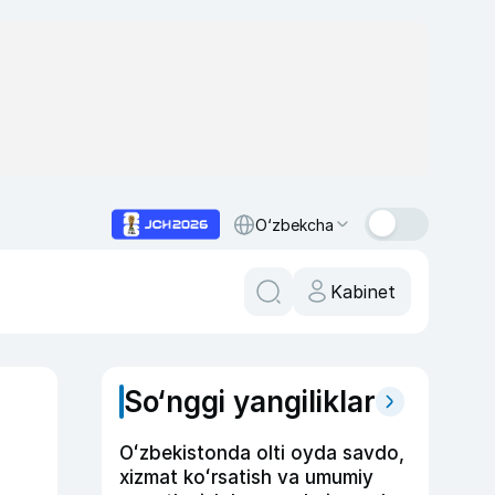
O‘zbekcha
Kabinet
So‘nggi yangiliklar
Oʻzbekistonda olti oyda savdo,
xizmat koʻrsatish va umumiy