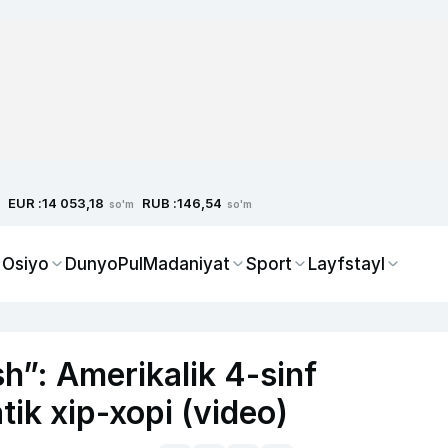
EUR :
RUB :
14 053,18
146,54
so'm
so'm
 Osiyo
Dunyo
Pul
Madaniyat
Sport
Layfstayl
‘sh”: Amerikalik 4-sinf
ik xip-xopi (video)