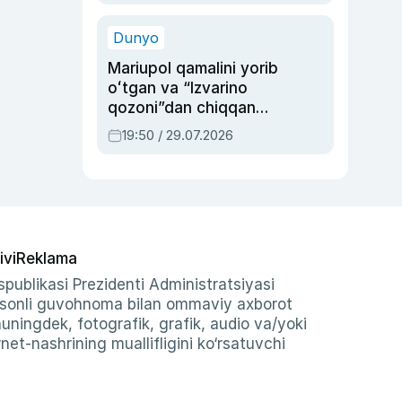
qolgan voqea
Dunyo
Mariupol qamalini yorib
oʻtgan va “Izvarino
qozoni”dan chiqqan
qahramon — Ukraina
19:50 / 29.07.2026
armiyasi bosh
qoʻmondoni Drapatiy
haqida
ivi
Reklama
publikasi Prezidenti Administratsiyasi
-sonli guvohnoma bilan ommaviy axborot
shuningdek, fotografik, grafik, audio va/yoki
et-nashrining muallifligini ko‘rsatuvchi