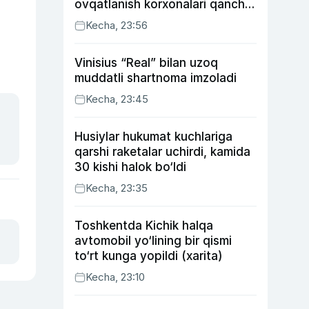
ovqatlanish korxonalari qancha
soliq toʻlagani ochiqlandi
Kecha, 23:56
Vinisius “Real” bilan uzoq
muddatli shartnoma imzoladi
Kecha, 23:45
Husiylar hukumat kuchlariga
qarshi raketalar uchirdi, kamida
30 kishi halok bo‘ldi
Kecha, 23:35
Toshkentda Kichik halqa
avtomobil yo‘lining bir qismi
to‘rt kunga yopildi (xarita)
Kecha, 23:10