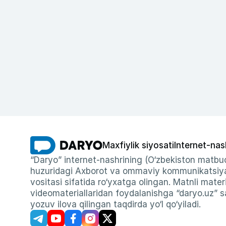
Maxfiylik siyosati
Internet-nas
“Daryo” internet-nashrining (O‘zbekiston matbuo
huzuridagi Axborot va ommaviy kommunikatsiyal
vositasi sifatida ro‘yxatga olingan. Matnli materi
videomateriallaridan foydalanishga “daryo.uz” sa
yozuv ilova qilingan taqdirda yo‘l qo‘yiladi.