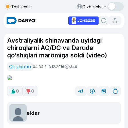
Toshkent
O‘zbekcha
Avstraliyalik shinavanda uyidagi
chiroqlarni AC/DC va Darude
qo‘shiqlari maromiga soldi (video)
Qo‘ziqorin
04:34 / 13.12.2016
346
0
0
eldar