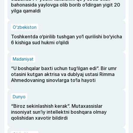
bahonasida yaylovga olib borib o‘ldirgan yigit 20
yilga qamaldi
O‘zbekiston
Toshkentda o‘pirilib tushgan yo‘l qurilishi bo‘yicha
6 kishiga sud hukmi o‘qildi
Madaniyat
“U boshqalar baxti uchun tug‘ilgan edi”. Bir umr
otasini kutgan aktrisa va dublyaj ustasi Rimma
Ahmedovaning sinovlarga to‘la hayoti
Dunyo
“Biroz sekinlashish kerak”. Mutaxassislar
insoniyat sun’iy intellektni boshqara olmay
qolishidan xavotir bildirdi