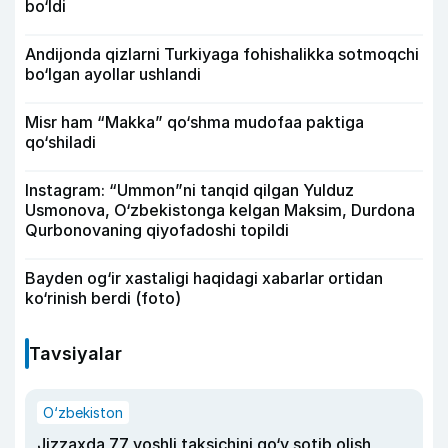
bo‘ldi
Andijonda qizlarni Turkiyaga fohishalikka sotmoqchi
bo‘lgan ayollar ushlandi
Misr ham “Makka” qo‘shma mudofaa paktiga
qo‘shiladi
Instagram: “Ummon”ni tanqid qilgan Yulduz
Usmonova, O‘zbekistonga kelgan Maksim, Durdona
Qurbonovaning qiyofadoshi topildi
Bayden og‘ir xastaligi haqidagi xabarlar ortidan
ko‘rinish berdi (foto)
Tavsiyalar
O‘zbekiston
Jizzaxda 77 yoshli taksichini qo‘y sotib olish