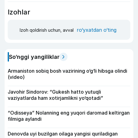
Izohlar
ro‘yxatdan o‘ting
Izoh qoldirish uchun, avval
So‘nggi yangiliklar
Armaniston sobiq bosh vazirining o‘g‘li hibsga olindi
(video)
Javohir Sindorov: “Gukesh hatto yutuqli
vaziyatlarda ham xotirjamlikni yo‘qotadi”
“Odisseya” Nolanning eng yuqori daromad keltirgan
filmiga aylandi
Denovda uyi buzilgan oilaga yangisi quriladigan