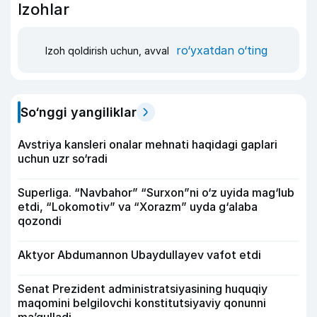
Izohlar
ro‘yxatdan o‘ting
Izoh qoldirish uchun, avval
So‘nggi yangiliklar
Avstriya kansleri onalar mehnati haqidagi gaplari
uchun uzr so‘radi
Superliga. “Navbahor” “Surxon”ni o‘z uyida mag‘lub
etdi, “Lokomotiv” va “Xorazm” uyda g‘alaba
qozondi
Aktyor Abdu­mannon Ubaydullayev vafot etdi
Senat Prezident administratsiyasining huquqiy
maqomini belgilovchi konstitutsiyaviy qonunni