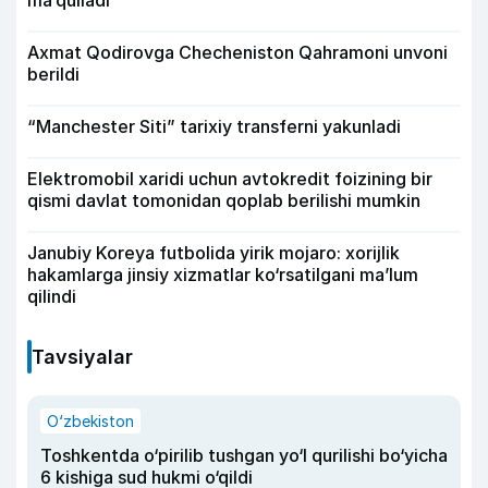
ma’qulladi
Axmat Qodirovga Checheniston Qahramoni unvoni
berildi
“Manchester Siti” tarixiy transferni yakunladi
Elektromobil xaridi uchun avtokredit foizining bir
qismi davlat tomonidan qoplab berilishi mumkin
Janubiy Koreya futbolida yirik mojaro: xorijlik
hakamlarga jinsiy xizmatlar ko‘rsatilgani ma’lum
qilindi
Tavsiyalar
O‘zbekiston
Toshkentda o‘pirilib tushgan yo‘l qurilishi bo‘yicha
6 kishiga sud hukmi o‘qildi