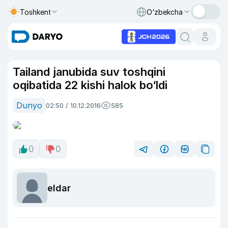
Toshkent
O‘zbekcha
Tailand janubida suv toshqini
oqibatida 22 kishi halok bo‘ldi
Dunyo
02:50 / 10.12.2016
585
0
0
eldar