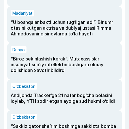
Madaniyat
“U boshqalar baxti uchun tug‘ilgan edi”. Bir umr
otasini kutgan aktrisa va dublyaj ustasi Rimma
Ahmedovaning sinovlarga to‘la hayoti
Dunyo
“Biroz sekinlashish kerak”. Mutaxassislar
insoniyat sun’iy intellektni boshqara olmay
qolishidan xavotir bildirdi
O‘zbekiston
Andijonda Tracker’ga 21 nafar bog‘cha bolasini
joylab, YTH sodir etgan ayolga sud hukmi o‘qildi
O‘zbekiston
“Sakkiz qator she’rim boshimga sakkizta bomba