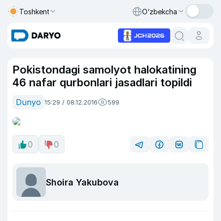
Toshkent
O‘zbekcha
Pokistondagi samolyot halokatining
46 nafar qurbonlari jasadlari topildi
Dunyo
15:29 / 08.12.2016
599
0
0
Shoira Yakubova