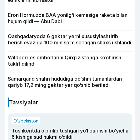
eshiklarini ko‘rsatdi
Eron Hormuzda BAA yonilg‘i kemasiga raketa bilan
hujum qildi — Abu Dabi
Qashqadaryoda 6 gektar yerni xususiylashtirib
berish evaziga 100 mln so‘m so‘ragan shaxs ushlandi
Wildberries omborlarini Qirg‘izistonga ko‘chirish
taklif qilindi
Samarqand shahri hududiga qo‘shni tumanlardan
qariyb 17,2 ming gektar yer qo‘shib beriladi
Tavsiyalar
O‘zbekiston
Toshkentda o‘pirilib tushgan yo‘l qurilishi bo‘yicha
6 kishiga sud hukmi o‘qildi