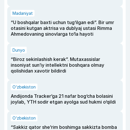
Madaniyat
“U boshqalar baxti uchun tug‘ilgan edi”. Bir umr
otasini kutgan aktrisa va dublyaj ustasi Rimma
Ahmedovaning sinovlarga to‘la hayoti
Dunyo
“Biroz sekinlashish kerak”. Mutaxassislar
insoniyat sun’iy intellektni boshqara olmay
qolishidan xavotir bildirdi
O‘zbekiston
Andijonda Tracker’ga 21 nafar bog‘cha bolasini
joylab, YTH sodir etgan ayolga sud hukmi o‘qildi
O‘zbekiston
“Sakkiz qator she’rim boshimga sakkizta bomba