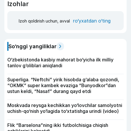
Izohlar
ro‘yxatdan o‘ting
Izoh qoldirish uchun, avval
So‘nggi yangiliklar
O‘zbekistonda kasbiy mahorat bo‘yicha ilk milliy
tanlov g‘oliblari aniqlandi
Superliga. “Neftchi” yirik hisobda g‘alaba qozondi,
“OKMK” super kambek evaziga “Bunyodkor”dan
ustun keldi, “Nasaf” durang qayd etdi
Moskvada reysga kechikkan yo‘lovchilar samolyotni
uchish-qo‘nish yo‘lagida to‘xtatishga urindi (video)
Flik “Barselona”ning ikki futbolchisiga chiqish