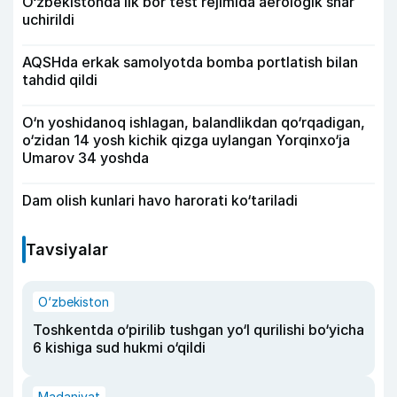
O‘zbekistonda ilk bor test rejimida aerologik shar
uchirildi
AQSHda erkak samolyotda bomba portlatish bilan
tahdid qildi
O‘n yoshidanoq ishlagan, balandlikdan qo‘rqadigan,
o‘zidan 14 yosh kichik qizga uylangan Yorqinxo‘ja
Umarov 34 yoshda
Dam olish kunlari havo harorati ko‘tariladi
Tavsiyalar
O‘zbekiston
Toshkentda o‘pirilib tushgan yo‘l qurilishi bo‘yicha
6 kishiga sud hukmi o‘qildi
Madaniyat