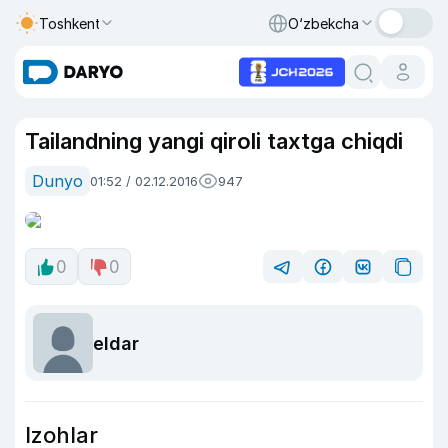
Toshkent
O‘zbekcha
Tailandning yangi qiroli taxtga chiqdi
Dunyo
01:52 / 02.12.2016
947
0
0
eldar
Izohlar