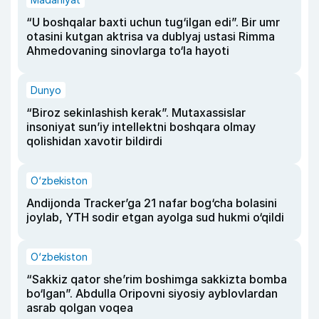
“U boshqalar baxti uchun tug‘ilgan edi”. Bir umr
otasini kutgan aktrisa va dublyaj ustasi Rimma
Ahmedovaning sinovlarga to‘la hayoti
Dunyo
“Biroz sekinlashish kerak”. Mutaxassislar
insoniyat sun’iy intellektni boshqara olmay
qolishidan xavotir bildirdi
O‘zbekiston
Andijonda Tracker’ga 21 nafar bog‘cha bolasini
joylab, YTH sodir etgan ayolga sud hukmi o‘qildi
O‘zbekiston
“Sakkiz qator she’rim boshimga sakkizta bomba
bo‘lgan”. Abdulla Oripovni siyosiy ayblovlardan
asrab qolgan voqea