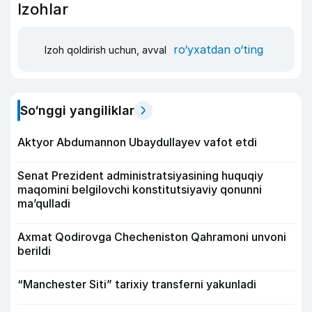
Izohlar
ro‘yxatdan o‘ting
Izoh qoldirish uchun, avval
So‘nggi yangiliklar
Aktyor Abdu­mannon Ubaydullayev vafot etdi
Senat Prezident administratsiyasining huquqiy
maqomini belgilovchi konstitutsiyaviy qonunni
ma’qulladi
Axmat Qodirovga Checheniston Qahramoni unvoni
berildi
“Manchester Siti” tarixiy transferni yakunladi