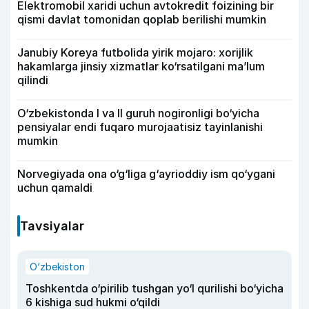
Elektromobil xaridi uchun avtokredit foizining bir
qismi davlat tomonidan qoplab berilishi mumkin
Janubiy Koreya futbolida yirik mojaro: xorijlik
hakamlarga jinsiy xizmatlar ko‘rsatilgani ma’lum
qilindi
O‘zbekistonda I va II guruh nogironligi bo‘yicha
pensiyalar endi fuqaro murojaatisiz tayinlanishi
mumkin
Norvegiyada ona o‘g‘liga g‘ayrioddiy ism qo‘ygani
uchun qamaldi
Tavsiyalar
O‘zbekiston
Toshkentda o‘pirilib tushgan yo‘l qurilishi bo‘yicha
6 kishiga sud hukmi o‘qildi