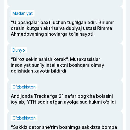
Madaniyat
“U boshqalar baxti uchun tug‘ilgan edi”. Bir umr
otasini kutgan aktrisa va dublyaj ustasi Rimma
Ahmedovaning sinovlarga to‘la hayoti
Dunyo
“Biroz sekinlashish kerak”. Mutaxassislar
insoniyat sun’iy intellektni boshqara olmay
qolishidan xavotir bildirdi
O‘zbekiston
Andijonda Tracker’ga 21 nafar bog‘cha bolasini
joylab, YTH sodir etgan ayolga sud hukmi o‘qildi
O‘zbekiston
“Sakkiz qator she’rim boshimga sakkizta bomba