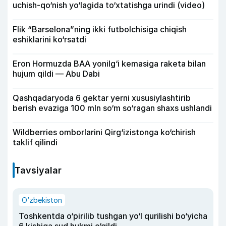
uchish-qo‘nish yo‘lagida to‘xtatishga urindi (video)
Flik “Barselona”ning ikki futbolchisiga chiqish
eshiklarini ko‘rsatdi
Eron Hormuzda BAA yonilg‘i kemasiga raketa bilan
hujum qildi — Abu Dabi
Qashqadaryoda 6 gektar yerni xususiylashtirib
berish evaziga 100 mln so‘m so‘ragan shaxs ushlandi
Wildberries omborlarini Qirg‘izistonga ko‘chirish
taklif qilindi
Tavsiyalar
O‘zbekiston
Toshkentda o‘pirilib tushgan yo‘l qurilishi bo‘yicha