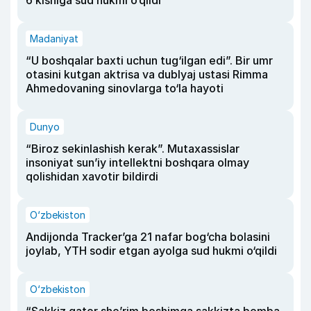
6 kishiga sud hukmi o‘qildi
Madaniyat
“U boshqalar baxti uchun tug‘ilgan edi”. Bir umr
otasini kutgan aktrisa va dublyaj ustasi Rimma
Ahmedovaning sinovlarga to‘la hayoti
Dunyo
“Biroz sekinlashish kerak”. Mutaxassislar
insoniyat sun’iy intellektni boshqara olmay
qolishidan xavotir bildirdi
O‘zbekiston
Andijonda Tracker’ga 21 nafar bog‘cha bolasini
joylab, YTH sodir etgan ayolga sud hukmi o‘qildi
O‘zbekiston