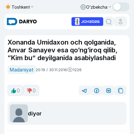
Toshkent
O‘zbekcha
Xonanda Umidaxon och qolganida,
Anvar Sanayev esa qo‘ng‘iroq qilib,
“Kim bu” deyilganida asabiylashadi
Madaniyat
20:19 / 30.11.2016
1226
0
0
diyor