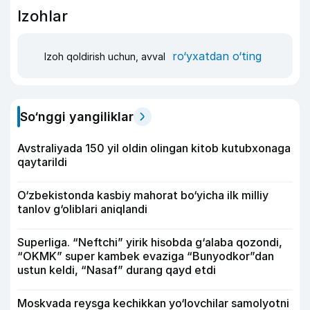
Izohlar
ro‘yxatdan o‘ting
Izoh qoldirish uchun, avval
So‘nggi yangiliklar
Avstraliyada 150 yil oldin olingan kitob kutubxonaga
qaytarildi
O‘zbekistonda kasbiy mahorat bo‘yicha ilk milliy
tanlov g‘oliblari aniqlandi
Superliga. “Neftchi” yirik hisobda g‘alaba qozondi,
“OKMK” super kambek evaziga “Bunyodkor”dan
ustun keldi, “Nasaf” durang qayd etdi
Moskvada reysga kechikkan yo‘lovchilar samolyotni