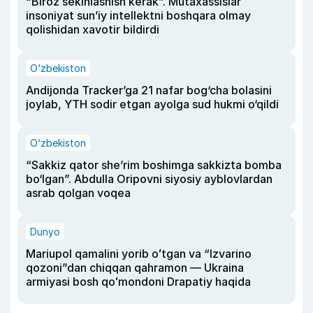
“Biroz sekinlashish kerak”. Mutaxassislar
insoniyat sun’iy intellektni boshqara olmay
qolishidan xavotir bildirdi
O‘zbekiston
Andijonda Tracker’ga 21 nafar bog‘cha bolasini
joylab, YTH sodir etgan ayolga sud hukmi o‘qildi
O‘zbekiston
“Sakkiz qator she’rim boshimga sakkizta bomba
bo‘lgan”. Abdulla Oripovni siyosiy ayblovlardan
asrab qolgan voqea
Dunyo
Mariupol qamalini yorib oʻtgan va “Izvarino
qozoni”dan chiqqan qahramon — Ukraina
armiyasi bosh qoʻmondoni Drapatiy haqida