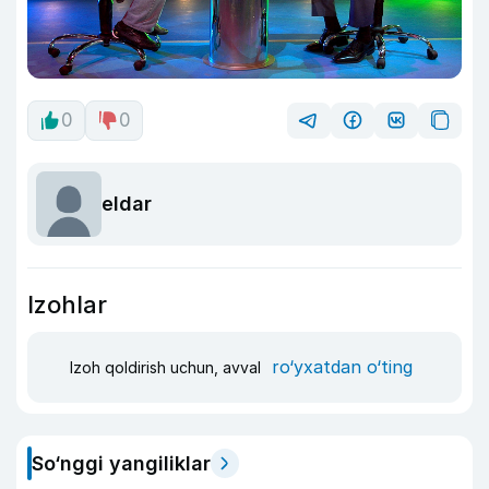
0
0
eldar
Izohlar
ro‘yxatdan o‘ting
Izoh qoldirish uchun, avval
So‘nggi yangiliklar