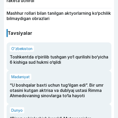
raketa uchirdi
Mashhur rollari bilan tanilgan aktyorlarning ko‘pchilik
bilmaydigan obrazlari
Tavsiyalar
O‘zbekiston
Toshkentda o‘pirilib tushgan yo‘l qurilishi bo‘yicha
6 kishiga sud hukmi o‘qildi
Madaniyat
“U boshqalar baxti uchun tug‘ilgan edi”. Bir umr
otasini kutgan aktrisa va dublyaj ustasi Rimma
Ahmedovaning sinovlarga to‘la hayoti
Dunyo