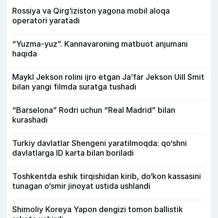
Rossiya va Qirg‘iziston yagona mobil aloqa
operatori yaratadi
“Yuzma-yuz”. Kannavaroning matbuot anjumani
haqida
Maykl Jekson rolini ijro etgan Ja’far Jekson Uill Smit
bilan yangi filmda suratga tushadi
“Barselona” Rodri uchun “Real Madrid” bilan
kurashadi
Turkiy davlatlar Shengeni yaratilmoqda: qo‘shni
davlatlarga ID karta bilan boriladi
Toshkentda eshik tirqishidan kirib, do‘kon kassasini
tunagan o‘smir jinoyat ustida ushlandi
Shimoliy Koreya Yapon dengizi tomon ballistik