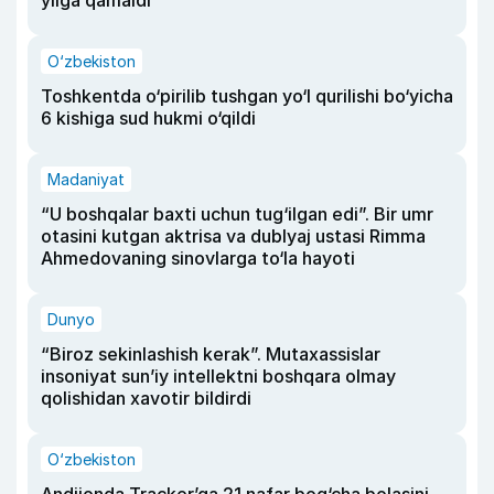
yilga qamaldi
O‘zbekiston
Toshkentda o‘pirilib tushgan yo‘l qurilishi bo‘yicha
6 kishiga sud hukmi o‘qildi
Madaniyat
“U boshqalar baxti uchun tug‘ilgan edi”. Bir umr
otasini kutgan aktrisa va dublyaj ustasi Rimma
Ahmedovaning sinovlarga to‘la hayoti
Dunyo
“Biroz sekinlashish kerak”. Mutaxassislar
insoniyat sun’iy intellektni boshqara olmay
qolishidan xavotir bildirdi
O‘zbekiston