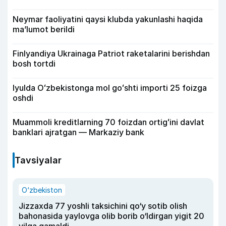
Neymar faoliyatini qaysi klubda yakunlashi haqida
ma’lumot berildi
Finlyandiya Ukrainaga Patriot raketalarini berishdan
bosh tortdi
Iyulda Oʻzbekistonga mol goʻshti importi 25 foizga
oshdi
Muammoli kreditlarning 70 foizdan ortigʻini davlat
banklari ajratgan — Markaziy bank
Tavsiyalar
O‘zbekiston
Jizzaxda 77 yoshli taksichini qo‘y sotib olish
bahonasida yaylovga olib borib o‘ldirgan yigit 20