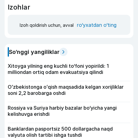
Izohlar
ro‘yxatdan o‘ting
Izoh qoldirish uchun, avval
So‘nggi yangiliklar
Xitoyga yilning eng kuchli to‘foni yopirildi: 1
milliondan ortiq odam evakuatsiya qilindi
Oʻzbekistonga oʻqish maqsadida kelgan xorijliklar
soni 2,2 barobarga oshdi
Rossiya va Suriya harbiy bazalar bo‘yicha yangi
kelishuvga erishdi
Banklardan pasportsiz 500 dollargacha naqd
valyuta olish tartibi ishga tushdi