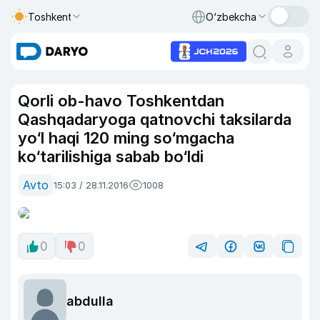
Toshkent
O‘zbekcha
Qorli ob-havo Toshkentdan
Qashqadaryoga qatnovchi taksilarda
yo‘l haqi 120 ming so‘mgacha
ko‘tarilishiga sabab bo‘ldi
Avto
15:03 / 28.11.2016
1008
0
0
abdulla