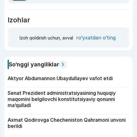
Izohlar
ro‘yxatdan o‘ting
Izoh qoldirish uchun, avval
So‘nggi yangiliklar
Aktyor Abdu­mannon Ubaydullayev vafot etdi
Senat Prezident administratsiyasining huquqiy
maqomini belgilovchi konstitutsiyaviy qonunni
ma’qulladi
Axmat Qodirovga Checheniston Qahramoni unvoni
berildi