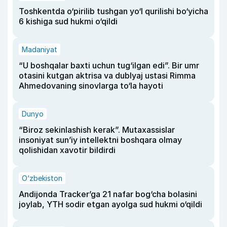
Toshkentda o‘pirilib tushgan yo‘l qurilishi bo‘yicha
6 kishiga sud hukmi o‘qildi
Madaniyat
“U boshqalar baxti uchun tug‘ilgan edi”. Bir umr
otasini kutgan aktrisa va dublyaj ustasi Rimma
Ahmedovaning sinovlarga to‘la hayoti
Dunyo
“Biroz sekinlashish kerak”. Mutaxassislar
insoniyat sun’iy intellektni boshqara olmay
qolishidan xavotir bildirdi
O‘zbekiston
Andijonda Tracker’ga 21 nafar bog‘cha bolasini
joylab, YTH sodir etgan ayolga sud hukmi o‘qildi