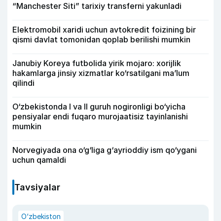
“Manchester Siti” tarixiy transferni yakunladi
Elektromobil xaridi uchun avtokredit foizining bir
qismi davlat tomonidan qoplab berilishi mumkin
Janubiy Koreya futbolida yirik mojaro: xorijlik
hakamlarga jinsiy xizmatlar ko‘rsatilgani ma’lum
qilindi
O‘zbekistonda I va II guruh nogironligi bo‘yicha
pensiyalar endi fuqaro murojaatisiz tayinlanishi
mumkin
Norvegiyada ona o‘g‘liga g‘ayrioddiy ism qo‘ygani
uchun qamaldi
Tavsiyalar
O‘zbekiston