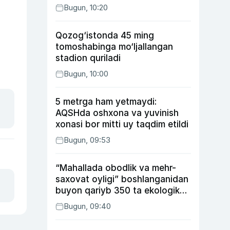
Bugun, 10:20
Qozog‘istonda 45 ming
tomoshabinga mo‘ljallangan
stadion quriladi
Bugun, 10:00
5 metrga ham yetmaydi:
AQSHda oshxona va yuvinish
xonasi bor mitti uy taqdim etildi
Bugun, 09:53
“Mahallada obodlik va mehr-
saxovat oyligi” boshlanganidan
buyon qariyb 350 ta ekologik
huquqbuzarlik aniqlandi
Bugun, 09:40