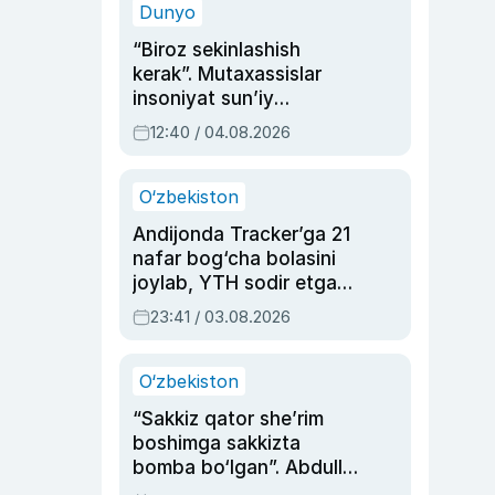
Dunyo
“Biroz sekinlashish
kerak”. Mutaxassislar
insoniyat sun’iy
intellektni boshqara
12:40 / 04.08.2026
olmay qolishidan xavotir
bildirdi
O‘zbekiston
Andijonda Tracker’ga 21
nafar bog‘cha bolasini
joylab, YTH sodir etgan
ayolga sud hukmi o‘qildi
23:41 / 03.08.2026
O‘zbekiston
“Sakkiz qator she’rim
boshimga sakkizta
bomba bo‘lgan”. Abdulla
Oripovni siyosiy