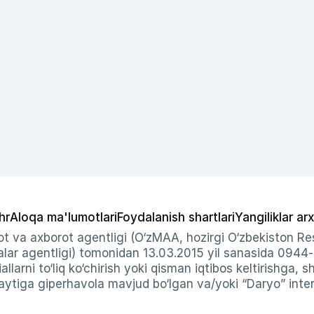
hr
Aloqa ma'lumotlari
Foydalanish shartlari
Yangiliklar arx
t va axborot agentligi (O‘zMAA, hozirgi O‘zbekiston Res
ar agentligi) tomonidan 13.03.2015 yil sanasida 0944
allarni to‘liq ko‘chirish yoki qisman iqtibos keltirishga, 
ytiga giperhavola mavjud bo‘lgan va/yoki “Daryo” intern