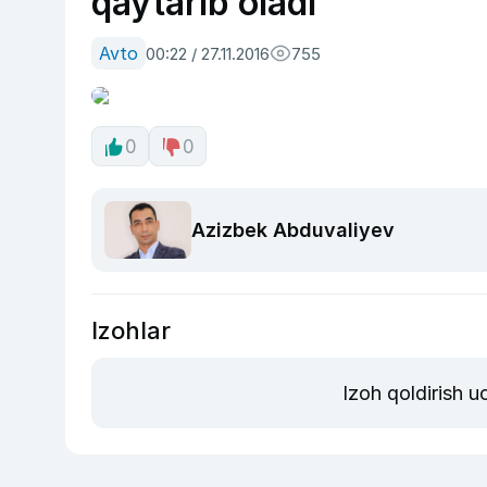
qaytarib oladi
Avto
00:22 / 27.11.2016
755
0
0
Azizbek Abduvaliyev
Izohlar
Izoh qoldirish 