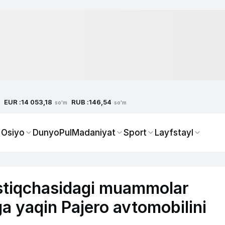
EUR :
RUB :
14 053,18
146,54
so'm
so'm
 Osiyo
Dunyo
Pul
Madaniyat
Sport
Layfstayl
ostiqchasidagi muammolar
ga yaqin Pajero avtomobilini