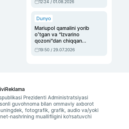
12:24 / 01.08.2026
ayblovlardan asrab
qolgan voqea
Dunyo
Mariupol qamalini yorib
oʻtgan va “Izvarino
qozoni”dan chiqqan
qahramon — Ukraina
19:50 / 29.07.2026
armiyasi bosh
qoʻmondoni Drapatiy
haqida
ivi
Reklama
publikasi Prezidenti Administratsiyasi
-sonli guvohnoma bilan ommaviy axborot
shuningdek, fotografik, grafik, audio va/yoki
et-nashrining muallifligini ko‘rsatuvchi