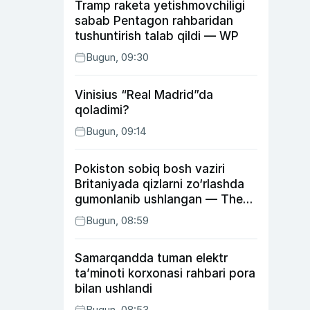
Tramp raketa yetishmovchiligi
sabab Pentagon rahbaridan
tushuntirish talab qildi — WP
Bugun, 09:30
Vinisius “Real Madrid”da
qoladimi?
Bugun, 09:14
Pokiston sobiq bosh vaziri
Britaniyada qizlarni zo‘rlashda
gumonlanib ushlangan — The
Guardian
Bugun, 08:59
Samarqandda tuman elektr
ta’minoti korxonasi rahbari pora
bilan ushlandi
Bugun, 08:53