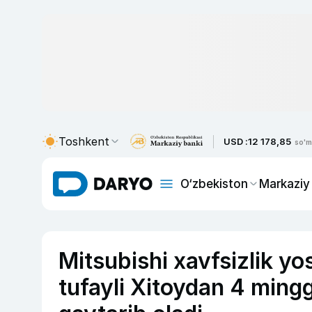
Toshkent
USD :
12 178,85
so'm
O‘zbekiston
Markaziy
Mitsubishi xavfsizlik y
tufayli Xitoydan 4 ming