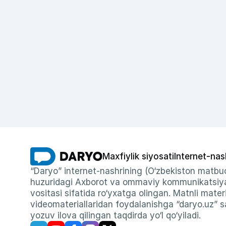
Maxfiylik siyosati
Internet-nas
“Daryo” internet-nashrining (O‘zbekiston matbuo
huzuridagi Axborot va ommaviy kommunikatsiyal
vositasi sifatida ro‘yxatga olingan. Matnli materi
videomateriallaridan foydalanishga “daryo.uz” sa
yozuv ilova qilingan taqdirda yo‘l qo‘yiladi.