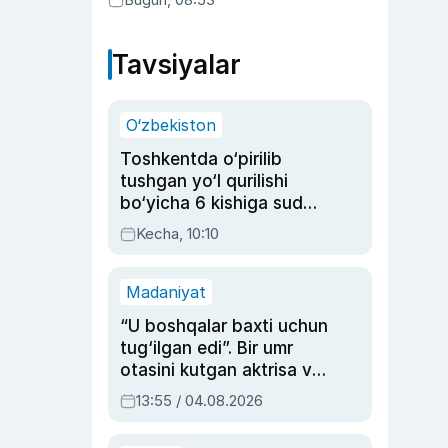
Tavsiyalar
O‘zbekiston
Toshkentda o‘pirilib
tushgan yo‘l qurilishi
bo‘yicha 6 kishiga sud
hukmi o‘qildi
Kecha, 10:10
Madaniyat
“U boshqalar baxti uchun
tug‘ilgan edi”. Bir umr
otasini kutgan aktrisa va
dublyaj ustasi Rimma
13:55 / 04.08.2026
Ahmedovaning
sinovlarga to‘la hayoti