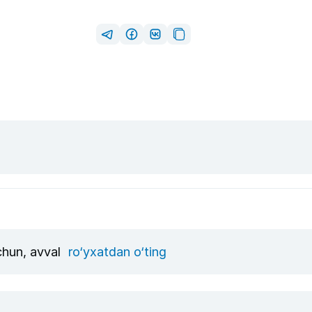
uchun, avval
ro‘yxatdan o‘ting