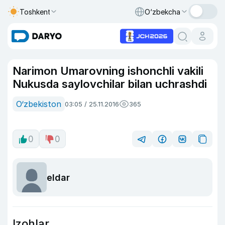
Toshkent
O‘zbekcha
Narimon Umarovning ishonchli vakili
Nukusda saylovchilar bilan uchrashdi
O‘zbekiston
03:05 / 25.11.2016
365
0
0
eldar
Izohlar