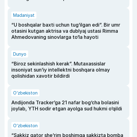
Madaniyat
“U boshqalar baxti uchun tug‘ilgan edi”. Bir umr
otasini kutgan aktrisa va dublyaj ustasi Rimma
Ahmedovaning sinovlarga to‘la hayoti
Dunyo
“Biroz sekinlashish kerak”. Mutaxassislar
insoniyat sun’iy intellektni boshqara olmay
qolishidan xavotir bildirdi
O‘zbekiston
Andijonda Tracker’ga 21 nafar bog‘cha bolasini
joylab, YTH sodir etgan ayolga sud hukmi o‘qildi
O‘zbekiston
“Sakkiz qator she’rim boshimga sakkizta bomba