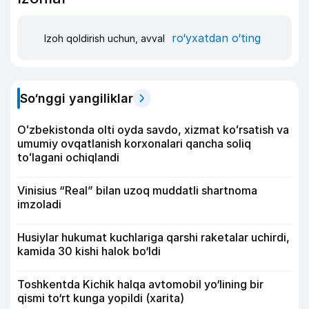
ro‘yxatdan o‘ting
Izoh qoldirish uchun, avval
So‘nggi yangiliklar
Oʻzbekistonda olti oyda savdo, xizmat koʻrsatish va
umumiy ovqatlanish korxonalari qancha soliq
toʻlagani ochiqlandi
Vinisius “Real” bilan uzoq muddatli shartnoma
imzoladi
Husiylar hukumat kuchlariga qarshi raketalar uchirdi,
kamida 30 kishi halok bo‘ldi
Toshkentda Kichik halqa avtomobil yo‘lining bir
qismi to‘rt kunga yopildi (xarita)