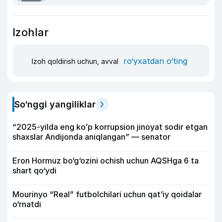
Izohlar
ro‘yxatdan o‘ting
Izoh qoldirish uchun, avval
So‘nggi yangiliklar
“2025-yilda eng koʻp korrupsion jinoyat sodir etgan
shaxslar Andijonda aniqlangan” — senator
Eron Hormuz bo‘g‘ozini ochish uchun AQSHga 6 ta
shart qo‘ydi
Mourinyo “Real” futbolchilari uchun qat’iy qoidalar
o‘rnatdi