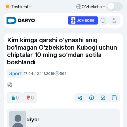
Toshkent
O‘zbekcha
Kim kimga qarshi o‘ynashi aniq
bo‘lmagan O‘zbekiston Kubogi uchun
chiptalar 10 ming so‘mdan sotila
boshlandi
Sport
17:04 / 24.11.2016
595
0
0
diyor