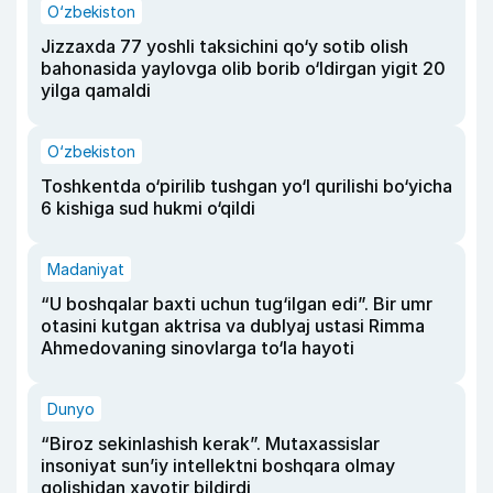
O‘zbekiston
Jizzaxda 77 yoshli taksichini qo‘y sotib olish
bahonasida yaylovga olib borib o‘ldirgan yigit 20
yilga qamaldi
O‘zbekiston
Toshkentda o‘pirilib tushgan yo‘l qurilishi bo‘yicha
6 kishiga sud hukmi o‘qildi
Madaniyat
“U boshqalar baxti uchun tug‘ilgan edi”. Bir umr
otasini kutgan aktrisa va dublyaj ustasi Rimma
Ahmedovaning sinovlarga to‘la hayoti
Dunyo
“Biroz sekinlashish kerak”. Mutaxassislar
insoniyat sun’iy intellektni boshqara olmay
qolishidan xavotir bildirdi