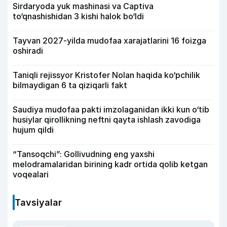
Sirdaryoda yuk mashinasi va Captiva
to‘qnashishidan 3 kishi halok bo‘ldi
Tayvan 2027-yilda mudofaa xarajatlarini 16 foizga
oshiradi
Taniqli rejissyor Kristofer Nolan haqida ko‘pchilik
bilmaydigan 6 ta qiziqarli fakt
Saudiya mudofaa pakti imzolaganidan ikki kun o‘tib
husiylar qirollikning neftni qayta ishlash zavodiga
hujum qildi
“Tansoqchi”: Gollivudning eng yaxshi
melodramalaridan birining kadr ortida qolib ketgan
voqealari
Tavsiyalar