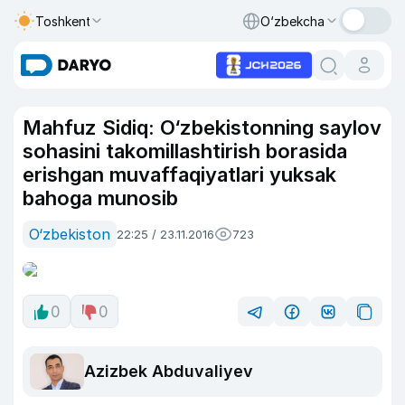
Toshkent
O‘zbekcha
Mahfuz Sidiq: O‘zbekistonning saylov
sohasini takomillashtirish borasida
erishgan muvaffaqiyatlari yuksak
bahoga munosib
O‘zbekiston
22:25 / 23.11.2016
723
0
0
Azizbek Abduvaliyev