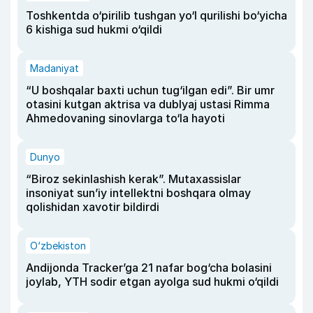
Toshkentda o‘pirilib tushgan yo‘l qurilishi bo‘yicha
6 kishiga sud hukmi o‘qildi
Madaniyat
“U boshqalar baxti uchun tug‘ilgan edi”. Bir umr
otasini kutgan aktrisa va dublyaj ustasi Rimma
Ahmedovaning sinovlarga to‘la hayoti
Dunyo
“Biroz sekinlashish kerak”. Mutaxassislar
insoniyat sun’iy intellektni boshqara olmay
qolishidan xavotir bildirdi
O‘zbekiston
Andijonda Tracker’ga 21 nafar bog‘cha bolasini
joylab, YTH sodir etgan ayolga sud hukmi o‘qildi