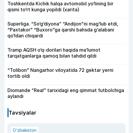
Toshkentda Kichik halqa avtomobil yo‘lining bir
qismi to‘rt kunga yopildi (xarita)
Superliga. “So‘g‘diyona” “Andijon”ni mag‘lub etdi,
“Paxtakor” “Buxoro”ga qarshi bahsda g‘alabani
qo‘ldan chiqardi
Tramp AQSH o‘q-dorilari haqida ma’lumot
tarqatganlarga qamoq bilan tahdid qildi
“Tolibon” Nangarhor viloyatida 72 gektar yerni
tortib oldi
Diomande “Real” tarixidagi eng qimmat futbolchiga
aylandi
Tavsiyalar
O‘zbekiston