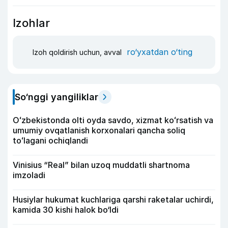
Izohlar
ro‘yxatdan o‘ting
Izoh qoldirish uchun, avval
So‘nggi yangiliklar
Oʻzbekistonda olti oyda savdo, xizmat koʻrsatish va
umumiy ovqatlanish korxonalari qancha soliq
toʻlagani ochiqlandi
Vinisius “Real” bilan uzoq muddatli shartnoma
imzoladi
Husiylar hukumat kuchlariga qarshi raketalar uchirdi,
kamida 30 kishi halok bo‘ldi