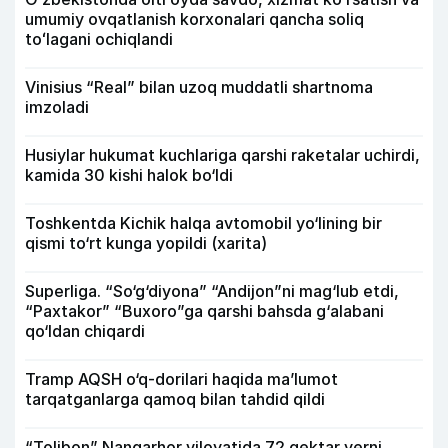
umumiy ovqatlanish korxonalari qancha soliq
toʻlagani ochiqlandi
Vinisius “Real” bilan uzoq muddatli shartnoma
imzoladi
Husiylar hukumat kuchlariga qarshi raketalar uchirdi,
kamida 30 kishi halok bo‘ldi
Toshkentda Kichik halqa avtomobil yo‘lining bir
qismi to‘rt kunga yopildi (xarita)
Superliga. “So‘g‘diyona” “Andijon”ni mag‘lub etdi,
“Paxtakor” “Buxoro”ga qarshi bahsda g‘alabani
qo‘ldan chiqardi
Tramp AQSH o‘q-dorilari haqida ma’lumot
tarqatganlarga qamoq bilan tahdid qildi
“Tolibon” Nangarhor viloyatida 72 gektar yerni