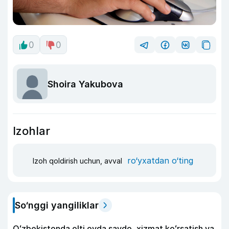
0
0
Shoira Yakubova
Izohlar
ro‘yxatdan o‘ting
Izoh qoldirish uchun, avval
So‘nggi yangiliklar
Oʻzbekistonda olti oyda savdo, xizmat koʻrsatish va