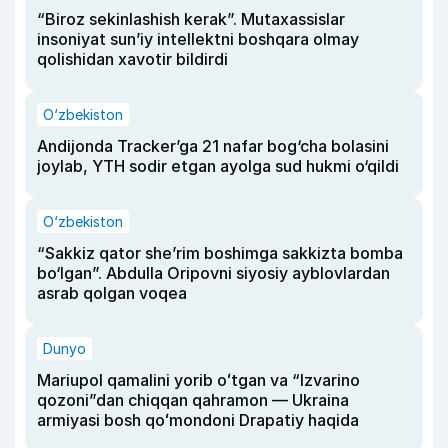
“Biroz sekinlashish kerak”. Mutaxassislar
insoniyat sun’iy intellektni boshqara olmay
qolishidan xavotir bildirdi
O‘zbekiston
Andijonda Tracker’ga 21 nafar bog‘cha bolasini
joylab, YTH sodir etgan ayolga sud hukmi o‘qildi
O‘zbekiston
“Sakkiz qator she’rim boshimga sakkizta bomba
bo‘lgan”. Abdulla Oripovni siyosiy ayblovlardan
asrab qolgan voqea
Dunyo
Mariupol qamalini yorib oʻtgan va “Izvarino
qozoni”dan chiqqan qahramon — Ukraina
armiyasi bosh qoʻmondoni Drapatiy haqida