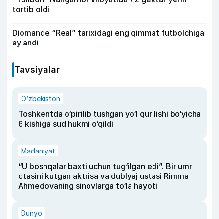
tortib oldi
Diomande “Real” tarixidagi eng qimmat futbolchiga
aylandi
Tavsiyalar
O‘zbekiston
Toshkentda o‘pirilib tushgan yo‘l qurilishi bo‘yicha
6 kishiga sud hukmi o‘qildi
Madaniyat
“U boshqalar baxti uchun tug‘ilgan edi”. Bir umr
otasini kutgan aktrisa va dublyaj ustasi Rimma
Ahmedovaning sinovlarga to‘la hayoti
Dunyo