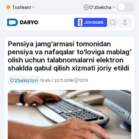
Toshkent
O‘zbekcha
Pensiya jamg‘armasi tomonidan
pensiya va nafaqalar to‘loviga mablag‘
olish uchun talabnomalarni elektron
shaklda qabul qilish xizmati joriy etildi
O‘zbekiston
13:49 / 22.11.2016
1270