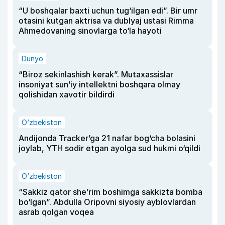
“U boshqalar baxti uchun tug‘ilgan edi”. Bir umr
otasini kutgan aktrisa va dublyaj ustasi Rimma
Ahmedovaning sinovlarga to‘la hayoti
Dunyo
“Biroz sekinlashish kerak”. Mutaxassislar
insoniyat sun’iy intellektni boshqara olmay
qolishidan xavotir bildirdi
O‘zbekiston
Andijonda Tracker’ga 21 nafar bog‘cha bolasini
joylab, YTH sodir etgan ayolga sud hukmi o‘qildi
O‘zbekiston
“Sakkiz qator she’rim boshimga sakkizta bomba
bo‘lgan”. Abdulla Oripovni siyosiy ayblovlardan
asrab qolgan voqea