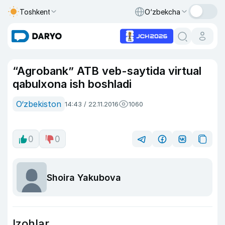
Toshkent
O‘zbekcha
“Agrobank” ATB veb-saytida virtual
qabulxona ish boshladi
O‘zbekiston
14:43 / 22.11.2016
1060
0
0
Shoira Yakubova
Izohlar