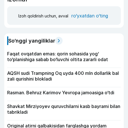
ro‘yxatdan o‘ting
Izoh qoldirish uchun, avval
So‘nggi yangiliklar
Faqat ovqatdan emas: qorin sohasida yog‘
to‘planishiga sabab bo‘luvchi oltita zararli odat
AQSH sudi Trampning Oq uyda 400 mln dollarlik bal
zali qurishini blokladi
Rasman. Behruz Karimov Yevropa jamoasiga o‘tdi
Shavkat Mirziyoyev quruvchilarni kasb bayrami bilan
tabrikladi
Original atirni qalbakisidan farqlashga yordam