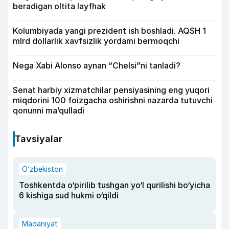
beradigan oltita layfhak
Kolumbiyada yangi prezident ish boshladi. AQSH 1
mlrd dollarlik xavfsizlik yordami bermoqchi
Nega Xabi Alonso aynan “Chelsi”ni tanladi?
Senat harbiy xizmatchilar pensiyasining eng yuqori
miqdorini 100 foizgacha oshirishni nazarda tutuvchi
qonunni ma’qulladi
Tavsiyalar
O‘zbekiston
Toshkentda o‘pirilib tushgan yo‘l qurilishi bo‘yicha
6 kishiga sud hukmi o‘qildi
Madaniyat