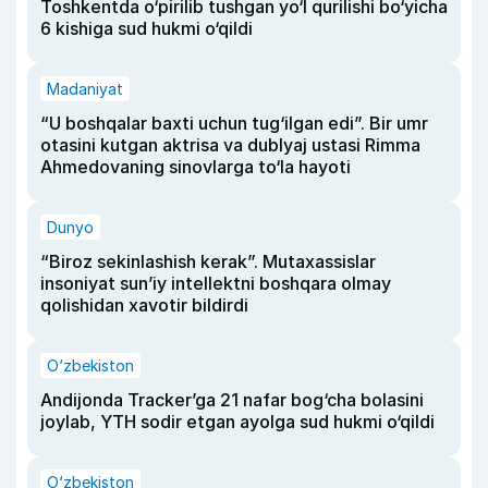
Toshkentda o‘pirilib tushgan yo‘l qurilishi bo‘yicha
6 kishiga sud hukmi o‘qildi
Madaniyat
“U boshqalar baxti uchun tug‘ilgan edi”. Bir umr
otasini kutgan aktrisa va dublyaj ustasi Rimma
Ahmedovaning sinovlarga to‘la hayoti
Dunyo
“Biroz sekinlashish kerak”. Mutaxassislar
insoniyat sun’iy intellektni boshqara olmay
qolishidan xavotir bildirdi
O‘zbekiston
Andijonda Tracker’ga 21 nafar bog‘cha bolasini
joylab, YTH sodir etgan ayolga sud hukmi o‘qildi
O‘zbekiston