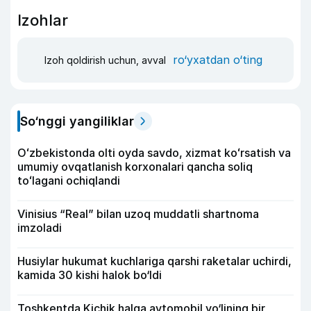
Izohlar
ro‘yxatdan o‘ting
Izoh qoldirish uchun, avval
So‘nggi yangiliklar
Oʻzbekistonda olti oyda savdo, xizmat koʻrsatish va
umumiy ovqatlanish korxonalari qancha soliq
toʻlagani ochiqlandi
Vinisius “Real” bilan uzoq muddatli shartnoma
imzoladi
Husiylar hukumat kuchlariga qarshi raketalar uchirdi,
kamida 30 kishi halok bo‘ldi
Toshkentda Kichik halqa avtomobil yo‘lining bir