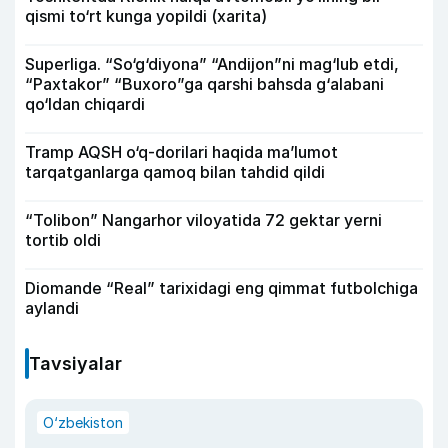
qismi to‘rt kunga yopildi (xarita)
Superliga. “So‘g‘diyona” “Andijon”ni mag‘lub etdi,
“Paxtakor” “Buxoro”ga qarshi bahsda g‘alabani
qo‘ldan chiqardi
Tramp AQSH o‘q-dorilari haqida ma’lumot
tarqatganlarga qamoq bilan tahdid qildi
“Tolibon” Nangarhor viloyatida 72 gektar yerni
tortib oldi
Diomande “Real” tarixidagi eng qimmat futbolchiga
aylandi
Tavsiyalar
O‘zbekiston