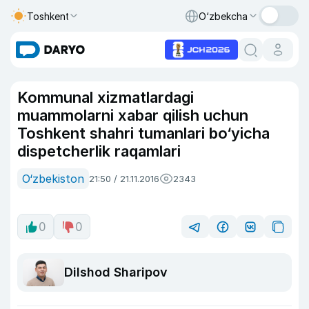
Toshkent
O‘zbekcha
Kommunal xizmatlardagi
muammolarni xabar qilish uchun
Toshkent shahri tumanlari bo‘yicha
dispetcherlik raqamlari
O‘zbekiston
21:50 / 21.11.2016
2343
0
0
Dilshod Sharipov