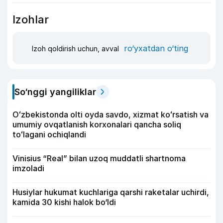
Izohlar
ro‘yxatdan o‘ting
Izoh qoldirish uchun, avval
So‘nggi yangiliklar
Oʻzbekistonda olti oyda savdo, xizmat koʻrsatish va
umumiy ovqatlanish korxonalari qancha soliq
toʻlagani ochiqlandi
Vinisius “Real” bilan uzoq muddatli shartnoma
imzoladi
Husiylar hukumat kuchlariga qarshi raketalar uchirdi,
kamida 30 kishi halok bo‘ldi