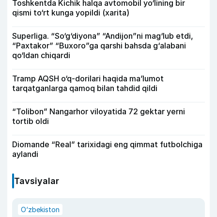
Toshkentda Kichik halqa avtomobil yo‘lining bir
qismi to‘rt kunga yopildi (xarita)
Superliga. “So‘g‘diyona” “Andijon”ni mag‘lub etdi,
“Paxtakor” “Buxoro”ga qarshi bahsda g‘alabani
qo‘ldan chiqardi
Tramp AQSH o‘q-dorilari haqida ma’lumot
tarqatganlarga qamoq bilan tahdid qildi
“Tolibon” Nangarhor viloyatida 72 gektar yerni
tortib oldi
Diomande “Real” tarixidagi eng qimmat futbolchiga
aylandi
Tavsiyalar
O‘zbekiston