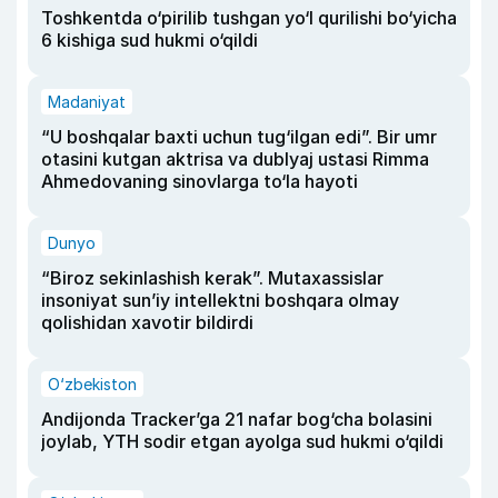
Toshkentda o‘pirilib tushgan yo‘l qurilishi bo‘yicha
6 kishiga sud hukmi o‘qildi
Madaniyat
“U boshqalar baxti uchun tug‘ilgan edi”. Bir umr
otasini kutgan aktrisa va dublyaj ustasi Rimma
Ahmedovaning sinovlarga to‘la hayoti
Dunyo
“Biroz sekinlashish kerak”. Mutaxassislar
insoniyat sun’iy intellektni boshqara olmay
qolishidan xavotir bildirdi
O‘zbekiston
Andijonda Tracker’ga 21 nafar bog‘cha bolasini
joylab, YTH sodir etgan ayolga sud hukmi o‘qildi