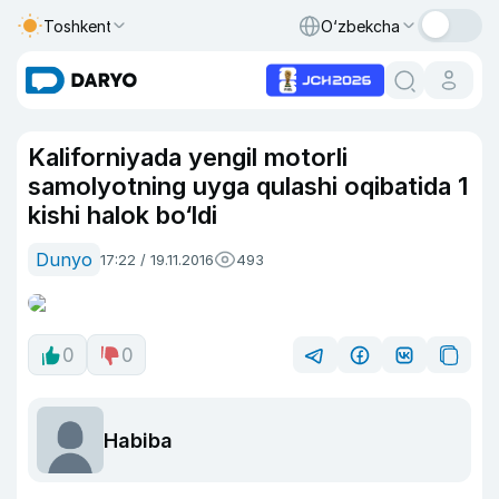
Toshkent
O‘zbekcha
Kaliforniyada yengil motorli
samolyotning uyga qulashi oqibatida 1
kishi halok bo‘ldi
Dunyo
17:22 / 19.11.2016
493
0
0
Habiba