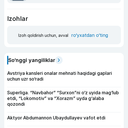
Izohlar
ro‘yxatdan o‘ting
Izoh qoldirish uchun, avval
So‘nggi yangiliklar
Avstriya kansleri onalar mehnati haqidagi gaplari
uchun uzr so‘radi
Superliga. “Navbahor” “Surxon”ni o‘z uyida mag‘lub
etdi, “Lokomotiv” va “Xorazm” uyda g‘alaba
qozondi
Aktyor Abdu­mannon Ubaydullayev vafot etdi