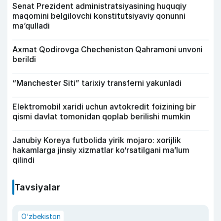
Senat Prezident administratsiyasining huquqiy
maqomini belgilovchi konstitutsiyaviy qonunni
ma’qulladi
Axmat Qodirovga Checheniston Qahramoni unvoni
berildi
“Manchester Siti” tarixiy transferni yakunladi
Elektromobil xaridi uchun avtokredit foizining bir
qismi davlat tomonidan qoplab berilishi mumkin
Janubiy Koreya futbolida yirik mojaro: xorijlik
hakamlarga jinsiy xizmatlar ko‘rsatilgani ma’lum
qilindi
Tavsiyalar
O‘zbekiston