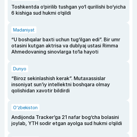
Toshkentda o‘pirilib tushgan yo‘l qurilishi bo‘yicha
6 kishiga sud hukmi o‘qildi
Madaniyat
“U boshqalar baxti uchun tug‘ilgan edi”. Bir umr
otasini kutgan aktrisa va dublyaj ustasi Rimma
Ahmedovaning sinovlarga to‘la hayoti
Dunyo
“Biroz sekinlashish kerak”. Mutaxassislar
insoniyat sun’iy intellektni boshqara olmay
qolishidan xavotir bildirdi
O‘zbekiston
Andijonda Tracker’ga 21 nafar bog‘cha bolasini
joylab, YTH sodir etgan ayolga sud hukmi o‘qildi