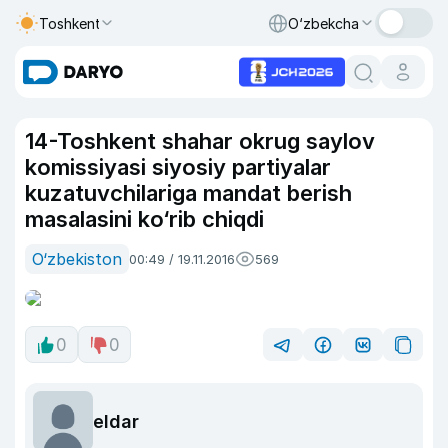
Toshkent
O‘zbekcha
14-Toshkent shahar okrug saylov
komissiyasi siyosiy partiyalar
kuzatuvchilariga mandat berish
masalasini ko‘rib chiqdi
O‘zbekiston
00:49 / 19.11.2016
569
0
0
eldar