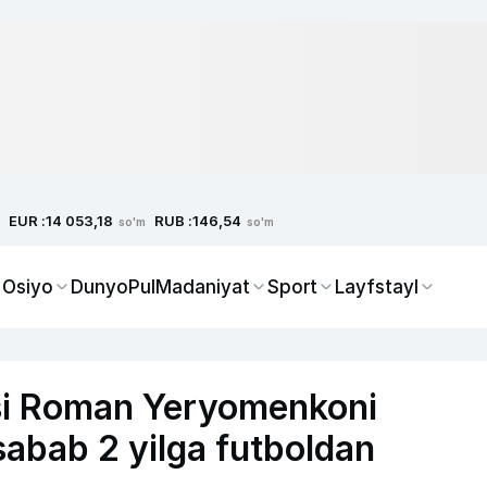
EUR :
RUB :
14 053,18
146,54
so'm
so'm
 Osiyo
Dunyo
Pul
Madaniyat
Sport
Layfstayl
si Roman Yeryomenkoni
sabab 2 yilga futboldan