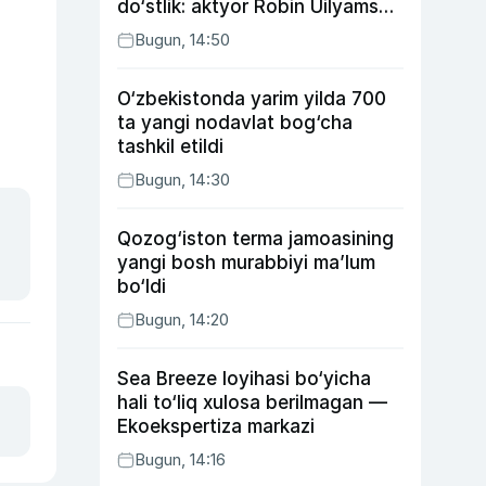
do‘stlik: aktyor Robin Uilyams
haqida ko‘pchilik bilmaydigan
Bugun, 14:50
faktlar
O‘zbekistonda yarim yilda 700
ta yangi nodavlat bog‘cha
tashkil etildi
Bugun, 14:30
Qozog‘iston terma jamoasining
yangi bosh murabbiyi ma’lum
bo‘ldi
Bugun, 14:20
Sea Breeze loyihasi bo‘yicha
hali to‘liq xulosa berilmagan —
Ekoekspertiza markazi
Bugun, 14:16