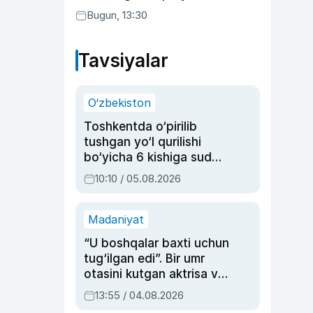
Bugun, 13:30
Tavsiyalar
O‘zbekiston
Toshkentda o‘pirilib
tushgan yo‘l qurilishi
bo‘yicha 6 kishiga sud
hukmi o‘qildi
10:10 / 05.08.2026
Madaniyat
“U boshqalar baxti uchun
tug‘ilgan edi”. Bir umr
otasini kutgan aktrisa va
dublyaj ustasi Rimma
13:55 / 04.08.2026
Ahmedovaning