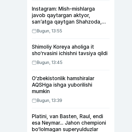
Instagram: Mish-mishlarga
javob qaytargan aktyor,
san’atga qaytgan Shahzoda,
yo‘lga asfalt yotqizgan
Bugun, 13:55
Jahongir Otajonov
Shimoliy Koreya aholiga it
sho‘rvasini ichishni tavsiya qildi
Bugun, 13:45
O‘zbekistonlik hamshiralar
AQSHga ishga yuborilishi
mumkin
Bugun, 13:39
Platini, van Basten, Raul, endi
esa Neymar... Jahon chempioni
bo‘lolmagan superyulduzlar