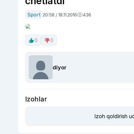
chetlatdi
Sport
20:58 / 18.11.2016
436
0
0
diyor
Izohlar
Izoh qoldirish 