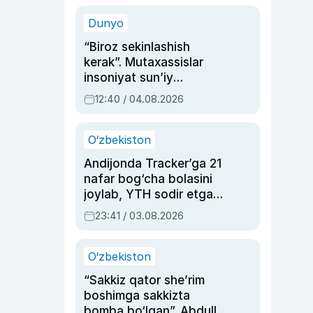
sinovlarga to‘la hayoti
Dunyo
“Biroz sekinlashish
kerak”. Mutaxassislar
insoniyat sun’iy
intellektni boshqara
12:40 / 04.08.2026
olmay qolishidan xavotir
bildirdi
O‘zbekiston
Andijonda Tracker’ga 21
nafar bog‘cha bolasini
joylab, YTH sodir etgan
ayolga sud hukmi o‘qildi
23:41 / 03.08.2026
O‘zbekiston
“Sakkiz qator she’rim
boshimga sakkizta
bomba bo‘lgan”. Abdulla