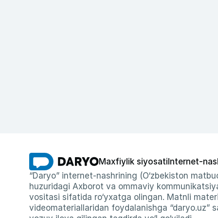
Maxfiylik siyosati
Internet-nas
“Daryo” internet-nashrining (O‘zbekiston matbuo
huzuridagi Axborot va ommaviy kommunikatsiyal
vositasi sifatida ro‘yxatga olingan. Matnli materi
videomateriallaridan foydalanishga “daryo.uz” sa