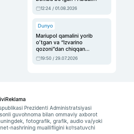
Oripovni siyosiy
12:24 / 01.08.2026
ayblovlardan asrab
qolgan voqea
Dunyo
Mariupol qamalini yorib
oʻtgan va “Izvarino
qozoni”dan chiqqan
qahramon — Ukraina
19:50 / 29.07.2026
armiyasi bosh
qoʻmondoni Drapatiy
haqida
ivi
Reklama
publikasi Prezidenti Administratsiyasi
-sonli guvohnoma bilan ommaviy axborot
shuningdek, fotografik, grafik, audio va/yoki
et-nashrining muallifligini ko‘rsatuvchi