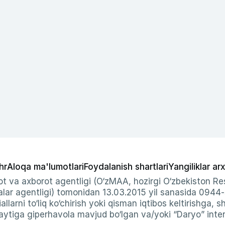
hr
Aloqa ma'lumotlari
Foydalanish shartlari
Yangiliklar arx
t va axborot agentligi (O‘zMAA, hozirgi O‘zbekiston Res
ar agentligi) tomonidan 13.03.2015 yil sanasida 0944
allarni to‘liq ko‘chirish yoki qisman iqtibos keltirishga, 
ytiga giperhavola mavjud bo‘lgan va/yoki “Daryo” intern