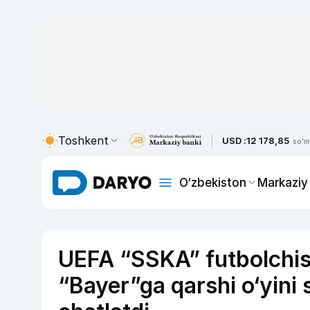
Toshkent
USD :
12 178,85
so'm
O‘zbekiston
Markaziy
UEFA “SSKA” futbolchi
“Bayer”ga qarshi o‘yini 