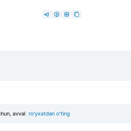
uchun, avval
ro‘yxatdan o‘ting