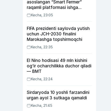
asoslangan “Smart Fermer”
raqamli platformasi ishga
tushiriladi
Kecha, 23:05
FIFA prezidenti saylovda yutish
uchun JCH-2030 finalini
Marokashga topshirmoqchi
Kecha, 22:35
El Nino hodisasi 49 mln kishini
og‘ir ocharchilikka duchor qiladi
— BMT
Kecha, 22:24
Sirdaryoda 10 yoshli farzandini
urgan ayol 3 sutkaga qamaldi
Kecha, 21:45