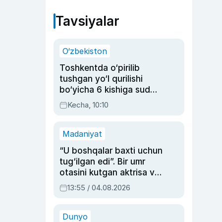
Tavsiyalar
O‘zbekiston
Toshkentda o‘pirilib
tushgan yo‘l qurilishi
bo‘yicha 6 kishiga sud
hukmi o‘qildi
Kecha, 10:10
Madaniyat
“U boshqalar baxti uchun
tug‘ilgan edi”. Bir umr
otasini kutgan aktrisa va
dublyaj ustasi Rimma
13:55 / 04.08.2026
Ahmedovaning
sinovlarga to‘la hayoti
Dunyo