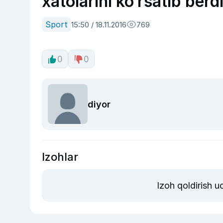
xatolarini ko‘rsatib berd
Sport
15:50 / 18.11.2016
769
0
0
diyor
Izohlar
Izoh qoldirish 