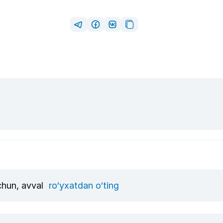
i
uchun, avval
ro‘yxatdan o‘ting