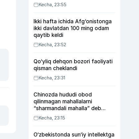
Kecha, 23:55
Ikki hafta ichida Afg‘onistonga
ikki davlatdan 100 ming odam
qaytib keldi
Kecha, 23:52
Qo‘yliq dehqon bozori faoliyati
qisman cheklandi
Kecha, 23:31
Chinozda hududi obod
qilinmagan mahallalarni
“sharmandali mahalla” deb
belgilash boshlandi
Kecha, 23:15
O‘zbekistonda sun‘iy intellektga