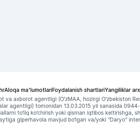
hr
Aloqa ma'lumotlari
Foydalanish shartlari
Yangiliklar arx
t va axborot agentligi (O‘zMAA, hozirgi O‘zbekiston Res
ar agentligi) tomonidan 13.03.2015 yil sanasida 0944
allarni to‘liq ko‘chirish yoki qisman iqtibos keltirishga, 
ytiga giperhavola mavjud bo‘lgan va/yoki “Daryo” intern