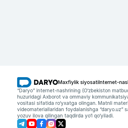
Maxfiylik siyosati
Internet-nas
“Daryo” internet-nashrining (O‘zbekiston matbuo
huzuridagi Axborot va ommaviy kommunikatsiyal
vositasi sifatida ro‘yxatga olingan. Matnli materi
videomateriallaridan foydalanishga “daryo.uz” sa
yozuv ilova qilingan taqdirda yo‘l qo‘yiladi.