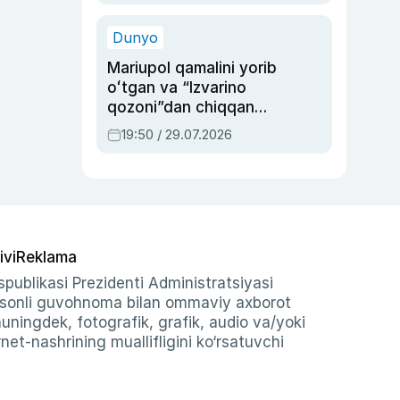
qolgan voqea
Dunyo
Mariupol qamalini yorib
oʻtgan va “Izvarino
qozoni”dan chiqqan
qahramon — Ukraina
19:50 / 29.07.2026
armiyasi bosh
qoʻmondoni Drapatiy
haqida
ivi
Reklama
publikasi Prezidenti Administratsiyasi
-sonli guvohnoma bilan ommaviy axborot
shuningdek, fotografik, grafik, audio va/yoki
et-nashrining muallifligini ko‘rsatuvchi