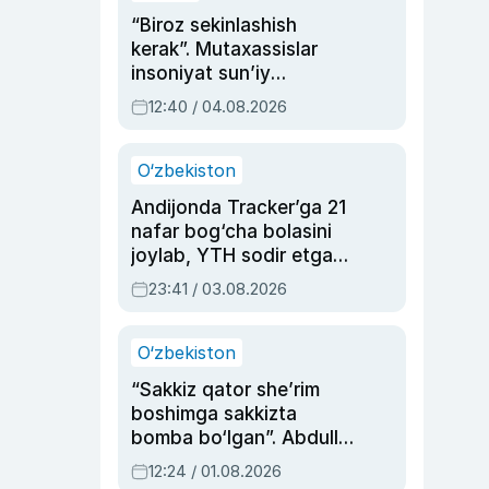
“Biroz sekinlashish
kerak”. Mutaxassislar
insoniyat sun’iy
intellektni boshqara
12:40 / 04.08.2026
olmay qolishidan xavotir
bildirdi
O‘zbekiston
Andijonda Tracker’ga 21
nafar bog‘cha bolasini
joylab, YTH sodir etgan
ayolga sud hukmi o‘qildi
23:41 / 03.08.2026
O‘zbekiston
“Sakkiz qator she’rim
boshimga sakkizta
bomba bo‘lgan”. Abdulla
Oripovni siyosiy
12:24 / 01.08.2026
ayblovlardan asrab