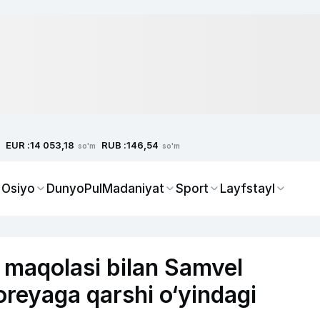
EUR :
RUB :
14 053,18
146,54
so'm
so'm
 Osiyo
Dunyo
Pul
Madaniyat
Sport
Layfstayl
maqolasi bilan Samvel
reyaga qarshi o‘yindagi