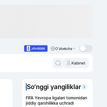
O‘zbekcha
Kabinet
So‘nggi yangiliklar
FIFA Yevropa ligalari tomonidan
jiddiy qarshilikka uchradi