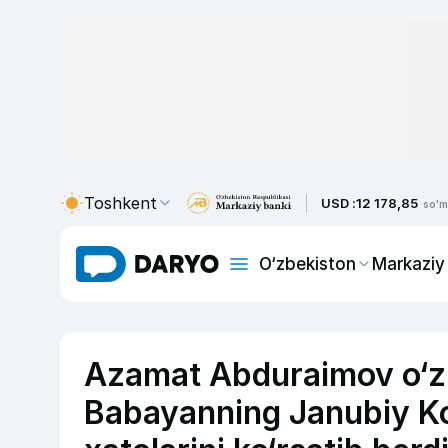
Toshkent
USD :
12 178,85
so'm
O‘zbekiston
Markaziy
Azamat Abduraimov o‘z 
Babayanning Janubiy Ko