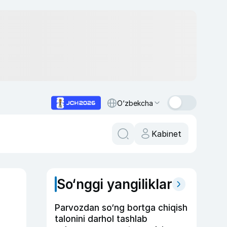
O‘zbekcha
Kabinet
So‘nggi yangiliklar
Parvozdan so‘ng bortga chiqish
talonini darhol tashlab