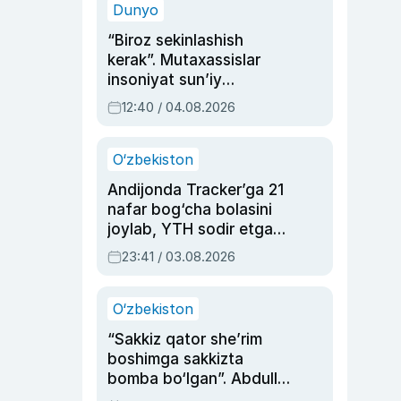
Dunyo
“Biroz sekinlashish
kerak”. Mutaxassislar
insoniyat sun’iy
intellektni boshqara
12:40 / 04.08.2026
olmay qolishidan xavotir
bildirdi
O‘zbekiston
Andijonda Tracker’ga 21
nafar bog‘cha bolasini
joylab, YTH sodir etgan
ayolga sud hukmi o‘qildi
23:41 / 03.08.2026
O‘zbekiston
“Sakkiz qator she’rim
boshimga sakkizta
bomba bo‘lgan”. Abdulla
Oripovni siyosiy