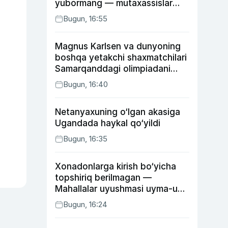
yubormang — mutaxassislar
buning sababini tushuntirdi
Bugun, 16:55
Magnus Karlsen va dunyoning
boshqa yetakchi shaxmatchilari
Samarqanddagi olimpiadani
o‘tkazib yuboradi
Bugun, 16:40
Netanyaxuning o‘lgan akasiga
Ugandada haykal qo‘yildi
Bugun, 16:35
Xonadonlarga kirish bo‘yicha
topshiriq berilmagan —
Mahallalar uyushmasi uyma-uy
yurgan mas’ullar haqida
Bugun, 16:24