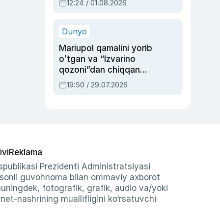
12:24 / 01.08.2026
ayblovlardan asrab
qolgan voqea
Dunyo
Mariupol qamalini yorib
oʻtgan va “Izvarino
qozoni”dan chiqqan
qahramon — Ukraina
19:50 / 29.07.2026
armiyasi bosh
qoʻmondoni Drapatiy
haqida
ivi
Reklama
publikasi Prezidenti Administratsiyasi
-sonli guvohnoma bilan ommaviy axborot
shuningdek, fotografik, grafik, audio va/yoki
et-nashrining muallifligini ko‘rsatuvchi