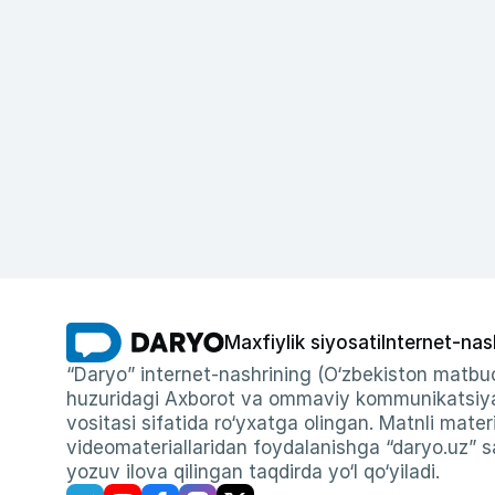
Maxfiylik siyosati
Internet-nas
“Daryo” internet-nashrining (O‘zbekiston matbuo
huzuridagi Axborot va ommaviy kommunikatsiyal
vositasi sifatida ro‘yxatga olingan. Matnli materi
videomateriallaridan foydalanishga “daryo.uz” sa
yozuv ilova qilingan taqdirda yo‘l qo‘yiladi.