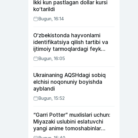
Ikki kun pastlagan dollar kursi
ko‘tarildi
Bugun, 16:14
O‘zbekistonda hayvonlarni
identifikatsiya qilish tartibi va
ijtimoiy tarmoqlardagi feyk
xabarlarga izoh berildi
Bugun, 16:05
Ukrainaning AQSHdagi sobiq
elchisi noqonuniy boyishda
ayblandi
Bugun, 15:52
“Garri Potter” muxlislari uchun:
Miyazaki uslubini eslatuvchi
yangi anime tomoshabinlar
e’tiborini qozonmoqda
Bugun, 15:40