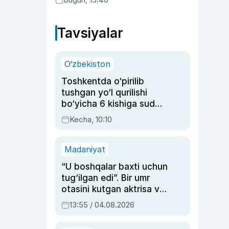
Tavsiyalar
O‘zbekiston
Toshkentda o‘pirilib
tushgan yo‘l qurilishi
bo‘yicha 6 kishiga sud
hukmi o‘qildi
Kecha, 10:10
Madaniyat
“U boshqalar baxti uchun
tug‘ilgan edi”. Bir umr
otasini kutgan aktrisa va
dublyaj ustasi Rimma
13:55 / 04.08.2026
Ahmedovaning
sinovlarga to‘la hayoti