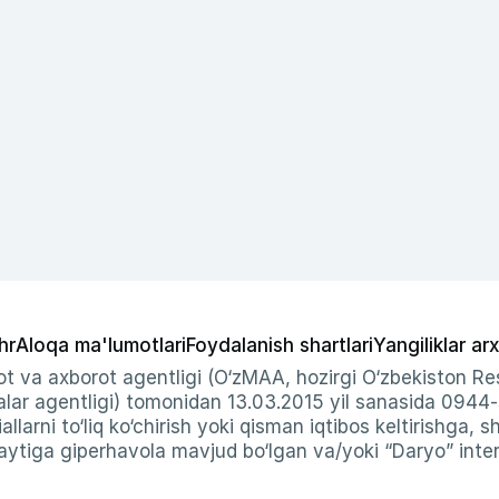
hr
Aloqa ma'lumotlari
Foydalanish shartlari
Yangiliklar arx
t va axborot agentligi (O‘zMAA, hozirgi O‘zbekiston Res
ar agentligi) tomonidan 13.03.2015 yil sanasida 0944
allarni to‘liq ko‘chirish yoki qisman iqtibos keltirishga, 
ytiga giperhavola mavjud bo‘lgan va/yoki “Daryo” intern