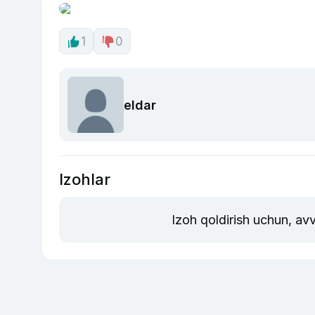
1
0
eldar
Izohlar
Izoh qoldirish uchun, av