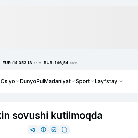
EUR :
RUB :
14 053,18
146,54
so'm
so'm
 Osiyo
Dunyo
Pul
Madaniyat
Sport
Layfstayl
in sovushi kutilmoqda