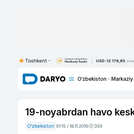
Toshkent
USD :
12 178,85
so'm
O‘zbekiston
Markaziy
19-noyabrdan havo kesk
O‘zbekiston
01:15 / 18.11.2016
359