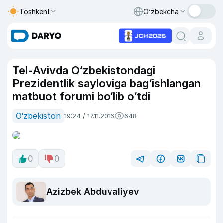
Toshkent
O‘zbekcha
Tel-Avivda O‘zbekistondagi
Prezidentlik sayloviga bag‘ishlangan
matbuot forumi bo‘lib o‘tdi
O‘zbekiston
19:24 / 17.11.2016
648
0
0
Azizbek Abduvaliyev