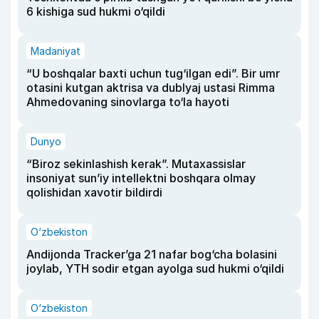
6 kishiga sud hukmi o‘qildi
Madaniyat
“U boshqalar baxti uchun tug‘ilgan edi”. Bir umr
otasini kutgan aktrisa va dublyaj ustasi Rimma
Ahmedovaning sinovlarga to‘la hayoti
Dunyo
“Biroz sekinlashish kerak”. Mutaxassislar
insoniyat sun’iy intellektni boshqara olmay
qolishidan xavotir bildirdi
O‘zbekiston
Andijonda Tracker’ga 21 nafar bog‘cha bolasini
joylab, YTH sodir etgan ayolga sud hukmi o‘qildi
O‘zbekiston