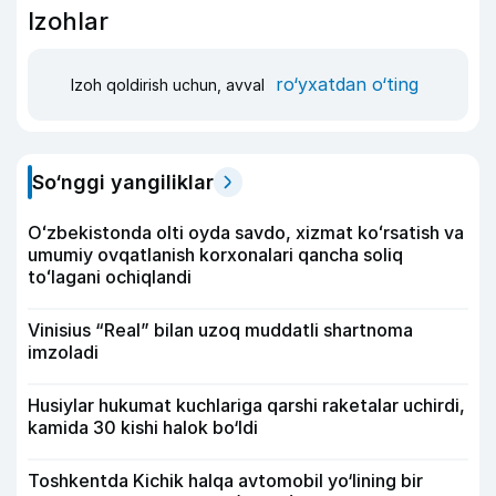
Izohlar
ro‘yxatdan o‘ting
Izoh qoldirish uchun, avval
So‘nggi yangiliklar
Oʻzbekistonda olti oyda savdo, xizmat koʻrsatish va
umumiy ovqatlanish korxonalari qancha soliq
toʻlagani ochiqlandi
Vinisius “Real” bilan uzoq muddatli shartnoma
imzoladi
Husiylar hukumat kuchlariga qarshi raketalar uchirdi,
kamida 30 kishi halok bo‘ldi
Toshkentda Kichik halqa avtomobil yo‘lining bir