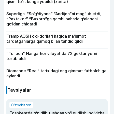
qismi to‘rt kunga yopildi (xarita)
Superliga. “So‘g‘diyona” “Andijon”ni mag‘lub etdi,
“Paxtakor” “Buxoro”ga qarshi bahsda g‘alabani
qo‘ldan chiqardi
Tramp AQSH o‘q-dorilari haqida ma’lumot
tarqatganlarga qamoq bilan tahdid qildi
“Tolibon” Nangarhor viloyatida 72 gektar yerni
tortib oldi
Diomande “Real” tarixidagi eng qimmat futbolchiga
aylandi
Tavsiyalar
O‘zbekiston
Toshkentda o‘pirilib tushgan yo‘l qurilishi bo‘yicha