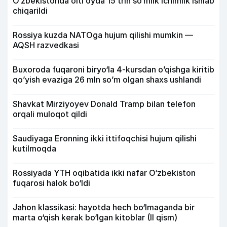
O‘zbekistonda olti oyda 15 trln so‘mlik ichimlik ishlab
chiqarildi
Rossiya kuzda NATOga hujum qilishi mumkin —
AQSH razvedkasi
Buxoroda fuqaroni biryo‘la 4-kursdan o’qishga kiritib
qo’yish evaziga 26 mln so’m olgan shaxs ushlandi
Shavkat Mirziyoyev Donald Tramp bilan telefon
orqali muloqot qildi
Saudiyaga Eronning ikki ittifoqchisi hujum qilishi
kutilmoqda
Rossiyada YTH oqibatida ikki nafar O‘zbekiston
fuqarosi halok bo‘ldi
Jahon klassikasi: hayotda hech bo‘lmaganda bir
marta o‘qish kerak bo‘lgan kitoblar (II qism)