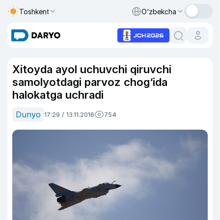
Toshkent
O‘zbekcha
Xitoyda ayol uchuvchi qiruvchi
samolyotdagi parvoz chog‘ida
halokatga uchradi
Dunyo
17:29 / 13.11.2016
754