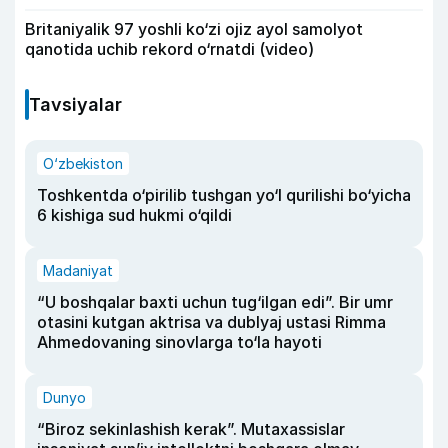
Britaniyalik 97 yoshli ko‘zi ojiz ayol samolyot
qanotida uchib rekord o‘rnatdi (video)
Tavsiyalar
O‘zbekiston
Toshkentda o‘pirilib tushgan yo‘l qurilishi bo‘yicha
6 kishiga sud hukmi o‘qildi
Madaniyat
“U boshqalar baxti uchun tug‘ilgan edi”. Bir umr
otasini kutgan aktrisa va dublyaj ustasi Rimma
Ahmedovaning sinovlarga to‘la hayoti
Dunyo
“Biroz sekinlashish kerak”. Mutaxassislar