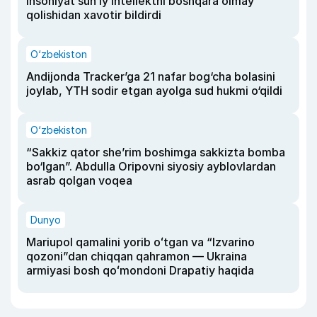
insoniyat sun’iy intellektni boshqara olmay
qolishidan xavotir bildirdi
O‘zbekiston
Andijonda Tracker’ga 21 nafar bog‘cha bolasini
joylab, YTH sodir etgan ayolga sud hukmi o‘qildi
O‘zbekiston
“Sakkiz qator she’rim boshimga sakkizta bomba
bo‘lgan”. Abdulla Oripovni siyosiy ayblovlardan
asrab qolgan voqea
Dunyo
Mariupol qamalini yorib oʻtgan va “Izvarino
qozoni”dan chiqqan qahramon — Ukraina
armiyasi bosh qoʻmondoni Drapatiy haqida