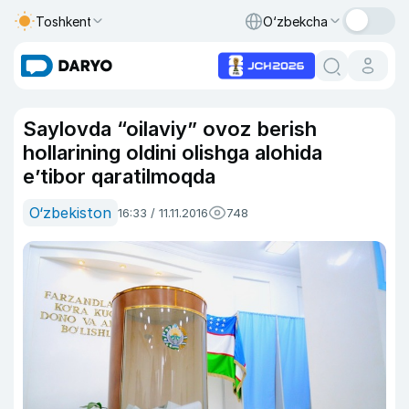
Toshkent
O‘zbekcha
Saylovda “oilaviy” ovoz berish
hollarining oldini olishga alohida
e’tibor qaratilmoqda
O‘zbekiston
16:33 / 11.11.2016
748