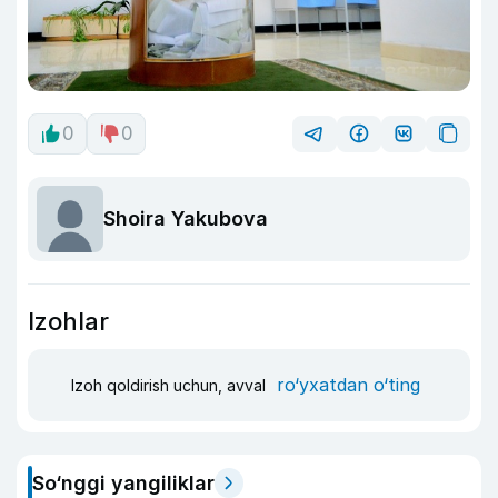
0
0
Shoira Yakubova
Izohlar
ro‘yxatdan o‘ting
Izoh qoldirish uchun, avval
So‘nggi yangiliklar