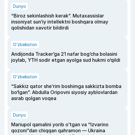
Dunyo
“Biroz sekinlashish kerak”. Mutaxassislar
insoniyat sun’iy intellektni boshqara olmay
qolishidan xavotir bildirdi
O‘zbekiston
Andijonda Tracker’ga 21 nafar bog‘cha bolasini
joylab, YTH sodir etgan ayolga sud hukmi o‘qildi
O‘zbekiston
“Sakkiz qator she’rim boshimga sakkizta bomba
bo‘lgan”. Abdulla Oripovni siyosiy ayblovlardan
asrab qolgan voqea
Dunyo
Mariupol qamalini yorib oʻtgan va “Izvarino
qozoni”dan chiqqan qahramon — Ukraina