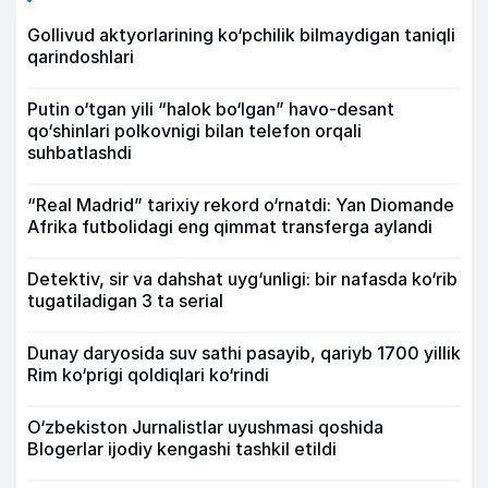
Gollivud aktyorlarining ko‘pchilik bilmaydigan taniqli
qarindoshlari
Putin o‘tgan yili “halok bo‘lgan” havo-desant
qo‘shinlari polkovnigi bilan telefon orqali
suhbatlashdi
“Real Madrid” tarixiy rekord o‘rnatdi: Yan Diomande
Afrika futbolidagi eng qimmat transferga aylandi
Detektiv, sir va dahshat uyg‘unligi: bir nafasda ko‘rib
tugatiladigan 3 ta serial
Dunay daryosida suv sathi pasayib, qariyb 1700 yillik
Rim ko‘prigi qoldiqlari ko‘rindi
O‘zbekiston Jurnalistlar uyushmasi qoshida
Blogerlar ijodiy kengashi tashkil etildi