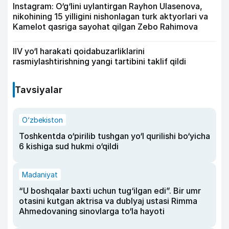
Instagram: O‘g‘lini uylantirgan Rayhon Ulasenova,
nikohining 15 yilligini nishonlagan turk aktyorlari va
Kamelot qasriga sayohat qilgan Zebo Rahimova
IIV yo‘l harakati qoidabuzarliklarini
rasmiylashtirishning yangi tartibini taklif qildi
Tavsiyalar
O‘zbekiston
Toshkentda o‘pirilib tushgan yo‘l qurilishi bo‘yicha
6 kishiga sud hukmi o‘qildi
Madaniyat
“U boshqalar baxti uchun tug‘ilgan edi”. Bir umr
otasini kutgan aktrisa va dublyaj ustasi Rimma
Ahmedovaning sinovlarga to‘la hayoti