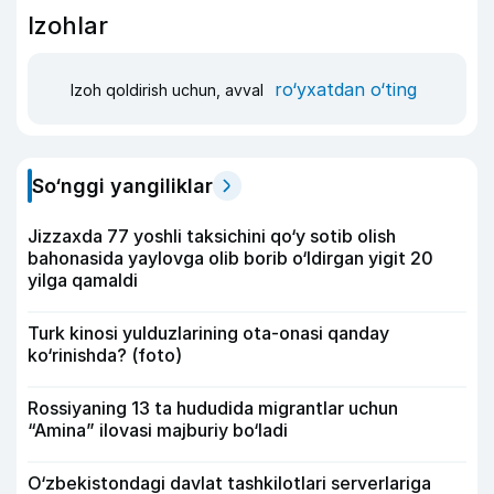
Izohlar
ro‘yxatdan o‘ting
Izoh qoldirish uchun, avval
So‘nggi yangiliklar
Jizzaxda 77 yoshli taksichini qo‘y sotib olish
bahonasida yaylovga olib borib o‘ldirgan yigit 20
yilga qamaldi
Turk kinosi yulduzlarining ota-onasi qanday
ko‘rinishda? (foto)
Rossiyaning 13 ta hududida migrantlar uchun
“Amina” ilovasi majburiy bo‘ladi
O‘zbekistondagi davlat tashkilotlari serverlariga