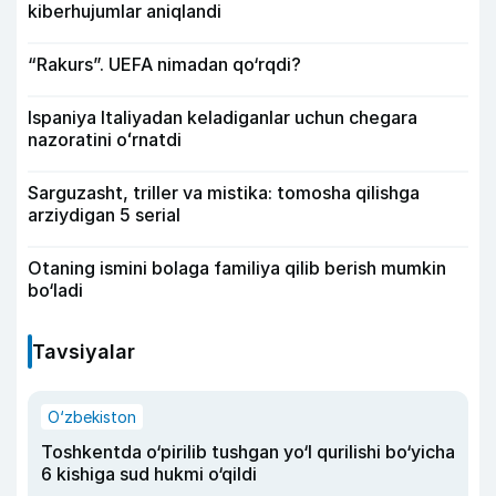
kiberhujumlar aniqlandi
“Rakurs”. UEFA nimadan qo‘rqdi?
Ispaniya Italiyadan keladiganlar uchun chegara
nazoratini oʻrnatdi
Sarguzasht, triller va mistika: tomosha qilishga
arziydigan 5 serial
Otaning ismini bolaga familiya qilib berish mumkin
bo‘ladi
Tavsiyalar
O‘zbekiston
Toshkentda o‘pirilib tushgan yo‘l qurilishi bo‘yicha
6 kishiga sud hukmi o‘qildi