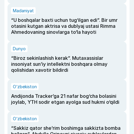
Madaniyat
“U boshqalar baxti uchun tug‘ilgan edi”. Bir umr
otasini kutgan aktrisa va dublyaj ustasi Rimma
Ahmedovaning sinovlarga to‘la hayoti
Dunyo
“Biroz sekinlashish kerak”. Mutaxassislar
insoniyat sun’iy intellektni boshqara olmay
qolishidan xavotir bildirdi
O‘zbekiston
Andijonda Tracker’ga 21 nafar bog‘cha bolasini
joylab, YTH sodir etgan ayolga sud hukmi o‘qildi
O‘zbekiston
“Sakkiz qator she’rim boshimga sakkizta bomba