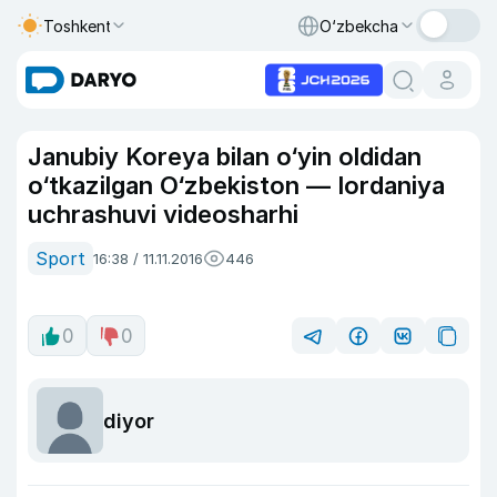
Toshkent
O‘zbekcha
Janubiy Koreya bilan o‘yin oldidan
o‘tkazilgan O‘zbekiston — Iordaniya
uchrashuvi videosharhi
Sport
16:38 / 11.11.2016
446
0
0
diyor