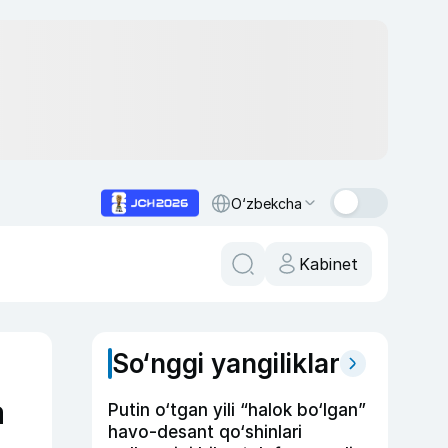
O‘zbekcha
Kabinet
So‘nggi yangiliklar
a
Putin o‘tgan yili “halok bo‘lgan”
havo-desant qo‘shinlari