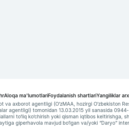
hr
Aloqa ma'lumotlari
Foydalanish shartlari
Yangiliklar arx
t va axborot agentligi (O‘zMAA, hozirgi O‘zbekiston Res
ar agentligi) tomonidan 13.03.2015 yil sanasida 0944
allarni to‘liq ko‘chirish yoki qisman iqtibos keltirishga, 
ytiga giperhavola mavjud bo‘lgan va/yoki “Daryo” intern