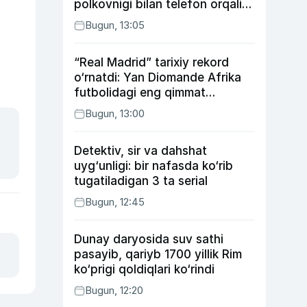
polkovnigi bilan telefon orqali
suhbatlashdi
Bugun, 13:05
“Real Madrid” tarixiy rekord
o‘rnatdi: Yan Diomande Afrika
futbolidagi eng qimmat
transferga aylandi
Bugun, 13:00
Detektiv, sir va dahshat
uyg‘unligi: bir nafasda ko‘rib
tugatiladigan 3 ta serial
Bugun, 12:45
Dunay daryosida suv sathi
pasayib, qariyb 1700 yillik Rim
ko‘prigi qoldiqlari ko‘rindi
Bugun, 12:20