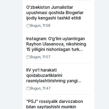
O‘zbekiston Jurnalistlar
uyushmasi qoshida Blogerlar
ijodiy kengashi tashkil etildi
Bugun, 11:58
Instagram: O‘g‘lini uylantirgan
Rayhon Ulasenova, nikohining
15 yilligini nishonlagan turk
aktyorlari va Kamelot qasriga
Bugun, 11:57
sayohat qilgan Zebo Rahimova
IIV yo‘l harakati
qoidabuzarliklarini
rasmiylashtirishning yangi
tartibini taklif qildi
Bugun, 11:47
“PSJ” rossiyalik darvozabon
bilan xayrlashishi mumkin