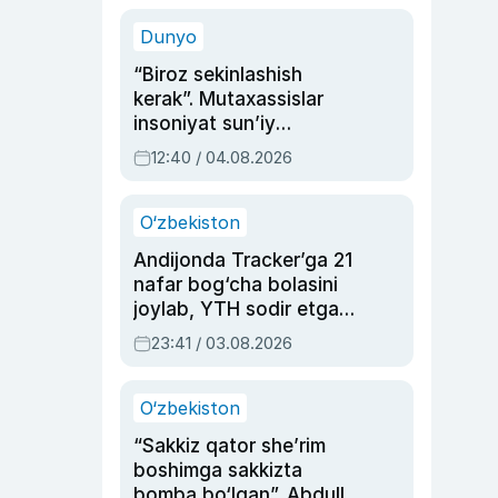
sinovlarga to‘la hayoti
Dunyo
“Biroz sekinlashish
kerak”. Mutaxassislar
insoniyat sun’iy
intellektni boshqara
12:40 / 04.08.2026
olmay qolishidan xavotir
bildirdi
O‘zbekiston
Andijonda Tracker’ga 21
nafar bog‘cha bolasini
joylab, YTH sodir etgan
ayolga sud hukmi o‘qildi
23:41 / 03.08.2026
O‘zbekiston
“Sakkiz qator she’rim
boshimga sakkizta
bomba bo‘lgan”. Abdulla