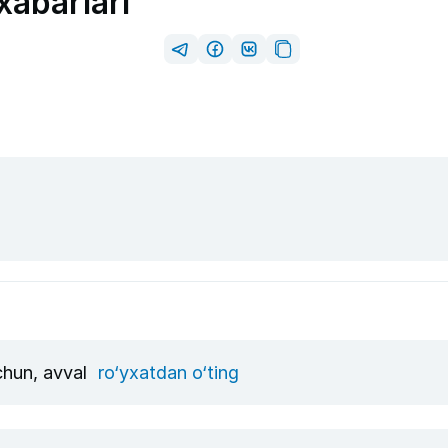
abarlari
uchun, avval
ro‘yxatdan o‘ting