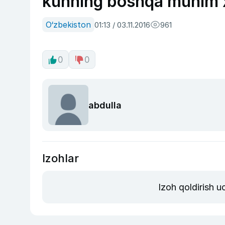
kunning boshqa muhim x
O‘zbekiston
01:13 / 03.11.2016
961
0
0
abdulla
Izohlar
Izoh qoldirish 