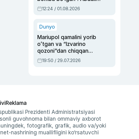
Oripovni siyosiy
12:24 / 01.08.2026
ayblovlardan asrab
qolgan voqea
Dunyo
Mariupol qamalini yorib
oʻtgan va “Izvarino
qozoni”dan chiqqan
qahramon — Ukraina
19:50 / 29.07.2026
armiyasi bosh
qoʻmondoni Drapatiy
haqida
ivi
Reklama
publikasi Prezidenti Administratsiyasi
-sonli guvohnoma bilan ommaviy axborot
shuningdek, fotografik, grafik, audio va/yoki
et-nashrining muallifligini ko‘rsatuvchi