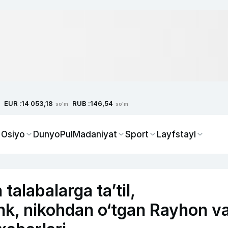
EUR :
RUB :
14 053,18
146,54
so'm
so'm
 Osiyo
Dunyo
Pul
Madaniyat
Sport
Layfstayl
talabalarga ta’til,
nk, nikohdan o‘tgan Rayhon v