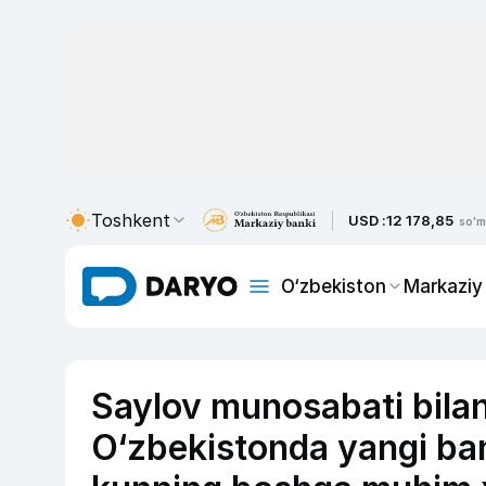
Toshkent
USD :
12 178,85
so'm
O‘zbekiston
Markaziy
Saylov munosabati bilan 
O‘zbekistonda yangi ba