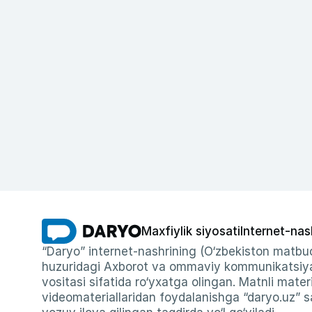
Maxfiylik siyosati
Internet-nas
“Daryo” internet-nashrining (O‘zbekiston matbuo
huzuridagi Axborot va ommaviy kommunikatsiyal
vositasi sifatida ro‘yxatga olingan. Matnli materi
videomateriallaridan foydalanishga “daryo.uz” sa