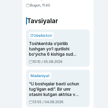
Bugun, 11:40
Tavsiyalar
O‘zbekiston
Toshkentda o‘pirilib
tushgan yo‘l qurilishi
bo‘yicha 6 kishiga sud
hukmi o‘qildi
10:10 / 05.08.2026
Madaniyat
“U boshqalar baxti uchun
tug‘ilgan edi”. Bir umr
otasini kutgan aktrisa va
dublyaj ustasi Rimma
13:55 / 04.08.2026
Ahmedovaning