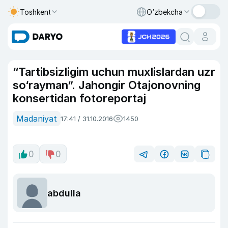
Toshkent
O‘zbekcha
“Tartibsizligim uchun muxlislardan uzr
so‘rayman”. Jahongir Otajonovning
konsertidan fotoreportaj
Madaniyat
17:41 / 31.10.2016
1450
0
0
abdulla