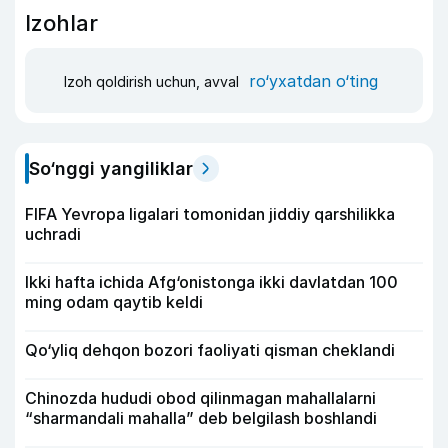
Izohlar
ro‘yxatdan o‘ting
Izoh qoldirish uchun, avval
So‘nggi yangiliklar
FIFA Yevropa ligalari tomonidan jiddiy qarshilikka
uchradi
Ikki hafta ichida Afg‘onistonga ikki davlatdan 100
ming odam qaytib keldi
Qo‘yliq dehqon bozori faoliyati qisman cheklandi
Chinozda hududi obod qilinmagan mahallalarni
“sharmandali mahalla” deb belgilash boshlandi