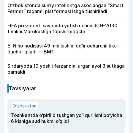
O‘zbekistonda sun‘iy intellektga asoslangan “Smart
Fermer” raqamli platformasi ishga tushiriladi
FIFA prezidenti saylovda yutish uchun JCH-2030
finalini Marokashga topshirmoqchi
El Nino hodisasi 49 mln kishini og‘ir ocharchilikka
duchor qiladi — BMT
Sirdaryoda 10 yoshli farzandini urgan ayol 3 sutkaga
qamaldi
Tavsiyalar
O‘zbekiston
Toshkentda o‘pirilib tushgan yo‘l qurilishi bo‘yicha
6 kishiga sud hukmi o‘qildi