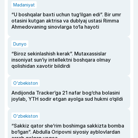
Madaniyat
“U boshqalar baxti uchun tug‘ilgan edi”. Bir umr
otasini kutgan aktrisa va dublyaj ustasi Rimma
Ahmedovaning sinovlarga to‘la hayoti
Dunyo
“Biroz sekinlashish kerak”. Mutaxassislar
insoniyat sun’iy intellektni boshqara olmay
qolishidan xavotir bildirdi
O‘zbekiston
Andijonda Tracker’ga 21 nafar bog‘cha bolasini
joylab, YTH sodir etgan ayolga sud hukmi o‘qildi
O‘zbekiston
“Sakkiz qator she’rim boshimga sakkizta bomba
bo‘lgan”. Abdulla Oripovni siyosiy ayblovlardan