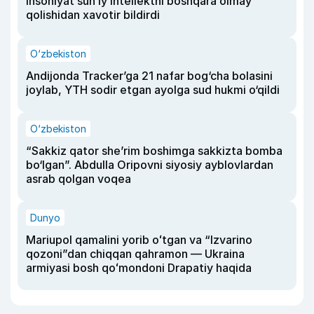
insoniyat sun’iy intellektni boshqara olmay
qolishidan xavotir bildirdi
O‘zbekiston
Andijonda Tracker’ga 21 nafar bog‘cha bolasini
joylab, YTH sodir etgan ayolga sud hukmi o‘qildi
O‘zbekiston
“Sakkiz qator she’rim boshimga sakkizta bomba
bo‘lgan”. Abdulla Oripovni siyosiy ayblovlardan
asrab qolgan voqea
Dunyo
Mariupol qamalini yorib oʻtgan va “Izvarino
qozoni”dan chiqqan qahramon — Ukraina
armiyasi bosh qoʻmondoni Drapatiy haqida