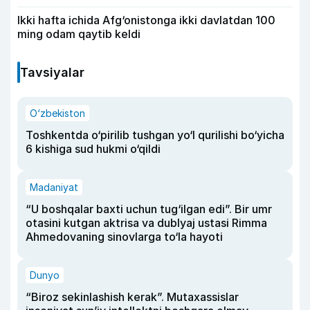
Ikki hafta ichida Afg‘onistonga ikki davlatdan 100
ming odam qaytib keldi
Tavsiyalar
O‘zbekiston
Toshkentda o‘pirilib tushgan yo‘l qurilishi bo‘yicha
6 kishiga sud hukmi o‘qildi
Madaniyat
“U boshqalar baxti uchun tug‘ilgan edi”. Bir umr
otasini kutgan aktrisa va dublyaj ustasi Rimma
Ahmedovaning sinovlarga to‘la hayoti
Dunyo
“Biroz sekinlashish kerak”. Mutaxassislar