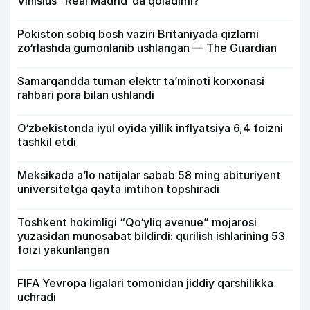
Vinisius “Real Madrid”da qoladimi?
Pokiston sobiq bosh vaziri Britaniyada qizlarni
zo‘rlashda gumonlanib ushlangan — The Guardian
Samarqandda tuman elektr ta’minoti korxonasi
rahbari pora bilan ushlandi
O‘zbekistonda iyul oyida yillik inflyatsiya 6,4 foizni
tashkil etdi
Meksikada a’lo natijalar sabab 58 ming abituriyent
universitetga qayta imtihon topshiradi
Toshkent hokimligi “Qo‘yliq avenue” mojarosi
yuzasidan munosabat bildirdi: qurilish ishlarining 53
foizi yakunlangan
FIFA Yevropa ligalari tomonidan jiddiy qarshilikka
uchradi