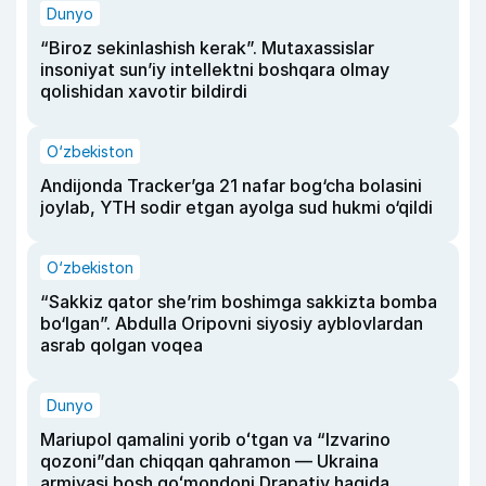
Dunyo
“Biroz sekinlashish kerak”. Mutaxassislar
insoniyat sun’iy intellektni boshqara olmay
qolishidan xavotir bildirdi
O‘zbekiston
Andijonda Tracker’ga 21 nafar bog‘cha bolasini
joylab, YTH sodir etgan ayolga sud hukmi o‘qildi
O‘zbekiston
“Sakkiz qator she’rim boshimga sakkizta bomba
bo‘lgan”. Abdulla Oripovni siyosiy ayblovlardan
asrab qolgan voqea
Dunyo
Mariupol qamalini yorib oʻtgan va “Izvarino
qozoni”dan chiqqan qahramon — Ukraina
armiyasi bosh qoʻmondoni Drapatiy haqida