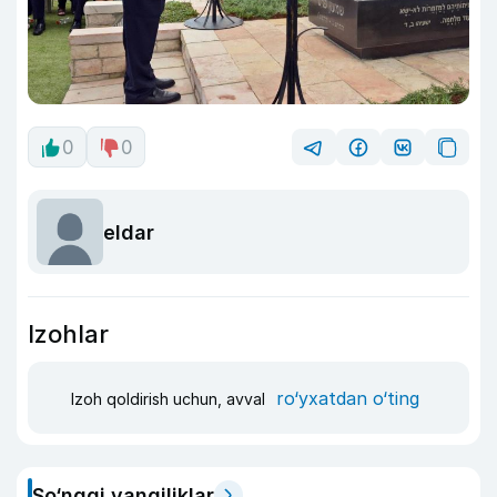
0
0
eldar
Izohlar
ro‘yxatdan o‘ting
Izoh qoldirish uchun, avval
So‘nggi yangiliklar