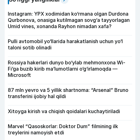
Instagram: YPX xodimidan ko‘rmana olgan Durdona
Qurbonova, onasiga kutilmagan sovg‘a tayyorlagan
Umid vines, xonanda Rayhon nimadan xafa?
Pulli avtomobil yo‘llarida harakatlanish uchun yo‘l
taloni sotib olinadi
Rossiya hakerlari dunyo bo‘ylab mehmonxona Wi-
Fi’ga buzib kirib ma’lumotlarni o‘g‘irlamoqda —
Microsoft
87 mln yevro va 5 yillik shartnoma: “Arsenal” Bruno
transferini ijobiy hal qildi
Xitoyga kirish va chiqish qoidalari kuchaytiriladi
Marvel “Qasoskorlar: Doktor Dum” filmining ilk
treylerini namoyish etdi