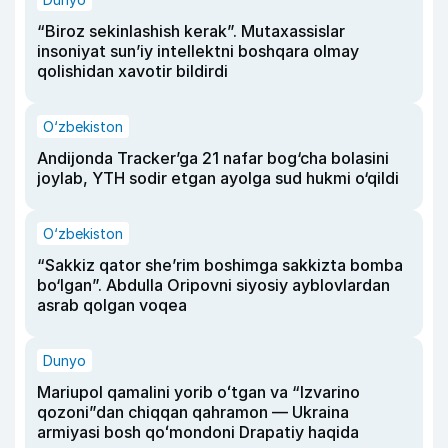
“Biroz sekinlashish kerak”. Mutaxassislar
insoniyat sun’iy intellektni boshqara olmay
qolishidan xavotir bildirdi
O‘zbekiston
Andijonda Tracker’ga 21 nafar bog‘cha bolasini
joylab, YTH sodir etgan ayolga sud hukmi o‘qildi
O‘zbekiston
“Sakkiz qator she’rim boshimga sakkizta bomba
bo‘lgan”. Abdulla Oripovni siyosiy ayblovlardan
asrab qolgan voqea
Dunyo
Mariupol qamalini yorib oʻtgan va “Izvarino
qozoni”dan chiqqan qahramon — Ukraina
armiyasi bosh qoʻmondoni Drapatiy haqida