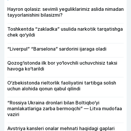
Hayron qolasiz: sevimli yeguliklarimiz aslida nimadan
tayyorlanishini bilasizmi?
Toshkentda “zakladka” usulida narkotik tarqatishga
chek qo‘yildi
“Liverpul” “Barselona” sardorini ijaraga oladi
Qozog‘istonda ilk bor yo‘lovchili uchuvchisiz taksi
havoga ko‘tarildi
O‘zbekistonda rieltorlik faoliyatini tartibga solish
uchun alohida qonun qabul qilindi
“Rossiya Ukraina dronlari bilan Boltiqbo‘yi
mamlakatlariga zarba bermoqchi” — Litva mudofaa
vaziri
Avstriya kansleri onalar mehnati haqidagi gaplari