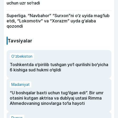
uchun uzr so‘radi
Superliga. “Navbahor” “Surxon”ni o‘z uyida mag‘lub
etdi, “Lokomotiv” va “Xorazm” uyda g‘alaba
qozondi
Tavsiyalar
O‘zbekiston
Toshkentda o‘pirilib tushgan yo‘l qurilishi bo‘yicha
6 kishiga sud hukmi o‘qildi
Madaniyat
“U boshqalar baxti uchun tug‘ilgan edi”. Bir umr
otasini kutgan aktrisa va dublyaj ustasi Rimma
Ahmedovaning sinovlarga to‘la hayoti
Dunyo