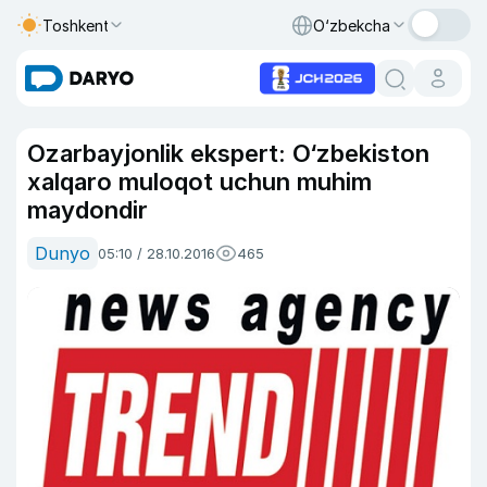
Toshkent
O‘zbekcha
Ozarbayjonlik ekspert: O‘zbekiston
xalqaro muloqot uchun muhim
maydondir
Dunyo
05:10 / 28.10.2016
465