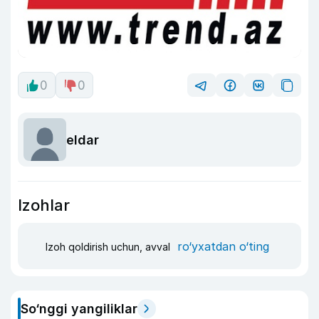
0
0
eldar
Izohlar
ro‘yxatdan o‘ting
Izoh qoldirish uchun, avval
So‘nggi yangiliklar