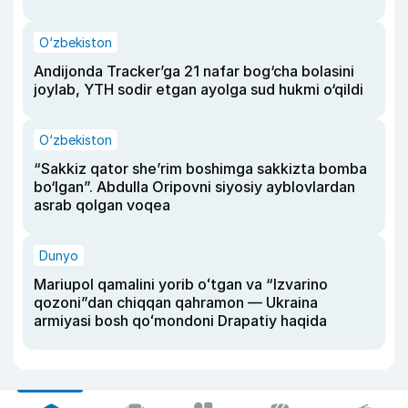
O‘zbekiston
Andijonda Tracker’ga 21 nafar bog‘cha bolasini
joylab, YTH sodir etgan ayolga sud hukmi o‘qildi
O‘zbekiston
“Sakkiz qator she’rim boshimga sakkizta bomba
bo‘lgan”. Abdulla Oripovni siyosiy ayblovlardan
asrab qolgan voqea
Dunyo
Mariupol qamalini yorib oʻtgan va “Izvarino
qozoni”dan chiqqan qahramon — Ukraina
armiyasi bosh qoʻmondoni Drapatiy haqida