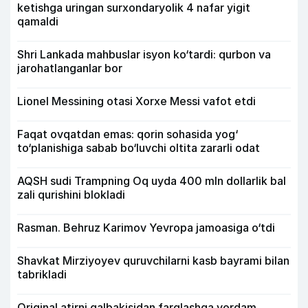
ketishga uringan surxondaryolik 4 nafar yigit
qamaldi
Shri Lankada mahbuslar isyon ko‘tardi: qurbon va
jarohatlanganlar bor
Lionel Messining otasi Xorxe Messi vafot etdi
Faqat ovqatdan emas: qorin sohasida yog‘
to‘planishiga sabab bo‘luvchi oltita zararli odat
AQSH sudi Trampning Oq uyda 400 mln dollarlik bal
zali qurishini blokladi
Rasman. Behruz Karimov Yevropa jamoasiga o‘tdi
Shavkat Mirziyoyev quruvchilarni kasb bayrami bilan
tabrikladi
Original atirni qalbakisidan farqlashga yordam