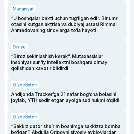
Madaniyat
“U boshqalar baxti uchun tug‘ilgan edi”. Bir umr
otasini kutgan aktrisa va dublyaj ustasi Rimma
Ahmedovaning sinovlarga to‘la hayoti
Dunyo
“Biroz sekinlashish kerak”. Mutaxassislar
insoniyat sun’iy intellektni boshqara olmay
qolishidan xavotir bildirdi
O‘zbekiston
Andijonda Tracker’ga 21 nafar bog‘cha bolasini
joylab, YTH sodir etgan ayolga sud hukmi o‘qildi
O‘zbekiston
“Sakkiz qator she’rim boshimga sakkizta bomba
bo‘lgan”. Abdulla Oripovni siyosiy ayblovlardan