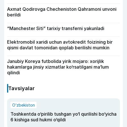
Axmat Qodirovga Checheniston Qahramoni unvoni
berildi
“Manchester Siti” tarixiy transferni yakunladi
Elektromobil xaridi uchun avtokredit foizining bir
qismi davlat tomonidan qoplab berilishi mumkin
Janubiy Koreya futbolida yirik mojaro: xorijlik
hakamlarga jinsiy xizmatlar ko‘rsatilgani ma’lum
qilindi
Tavsiyalar
O‘zbekiston
Toshkentda o‘pirilib tushgan yo‘l qurilishi bo‘yicha
6 kishiga sud hukmi o‘qildi