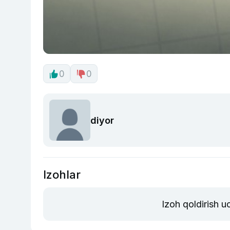
0
0
diyor
Izohlar
Izoh qoldirish 