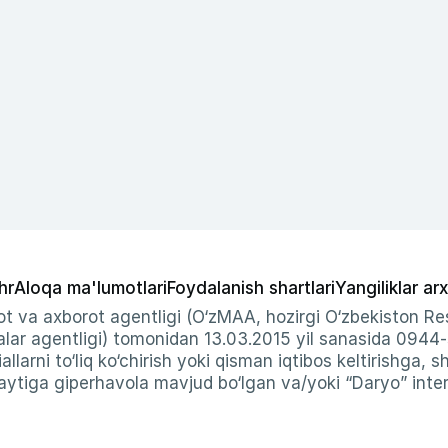
hr
Aloqa ma'lumotlari
Foydalanish shartlari
Yangiliklar arx
t va axborot agentligi (O‘zMAA, hozirgi O‘zbekiston Res
ar agentligi) tomonidan 13.03.2015 yil sanasida 0944
allarni to‘liq ko‘chirish yoki qisman iqtibos keltirishga, 
ytiga giperhavola mavjud bo‘lgan va/yoki “Daryo” intern