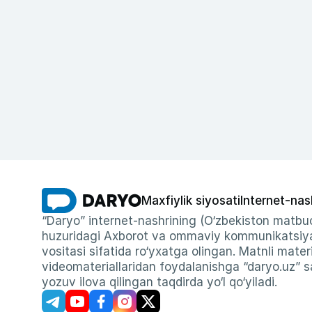
Maxfiylik siyosati
Internet-nas
“Daryo” internet-nashrining (O‘zbekiston matbuo
huzuridagi Axborot va ommaviy kommunikatsiyal
vositasi sifatida ro‘yxatga olingan. Matnli materi
videomateriallaridan foydalanishga “daryo.uz” sa
yozuv ilova qilingan taqdirda yo‘l qo‘yiladi.