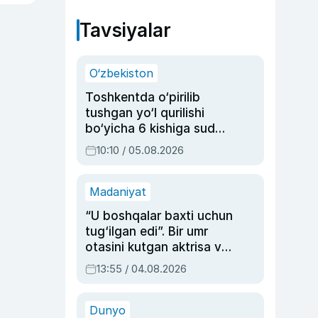
Tavsiyalar
O‘zbekiston
Toshkentda o‘pirilib
tushgan yo‘l qurilishi
bo‘yicha 6 kishiga sud
hukmi o‘qildi
10:10 / 05.08.2026
Madaniyat
“U boshqalar baxti uchun
tug‘ilgan edi”. Bir umr
otasini kutgan aktrisa va
dublyaj ustasi Rimma
13:55 / 04.08.2026
Ahmedovaning
sinovlarga to‘la hayoti
Dunyo