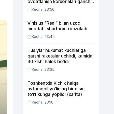
ovqatlanish korxonalari qancha
soliq toʻlagani ochiqlandi
Kecha, 23:56
Vinisius “Real” bilan uzoq
muddatli shartnoma imzoladi
Kecha, 23:45
Husiylar hukumat kuchlariga
qarshi raketalar uchirdi, kamida
30 kishi halok bo‘ldi
Kecha, 23:35
Toshkentda Kichik halqa
avtomobil yo‘lining bir qismi
to‘rt kunga yopildi (xarita)
Kecha, 23:10