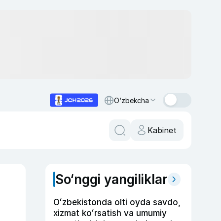
O‘zbekcha
Kabinet
So‘nggi yangiliklar
Oʻzbekistonda olti oyda savdo,
xizmat koʻrsatish va umumiy