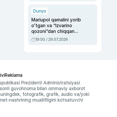
qolgan voqea
Dunyo
Mariupol qamalini yorib
oʻtgan va “Izvarino
qozoni”dan chiqqan
qahramon — Ukraina
19:50 / 29.07.2026
armiyasi bosh
qoʻmondoni Drapatiy
haqida
ivi
Reklama
publikasi Prezidenti Administratsiyasi
-sonli guvohnoma bilan ommaviy axborot
shuningdek, fotografik, grafik, audio va/yoki
et-nashrining muallifligini ko‘rsatuvchi