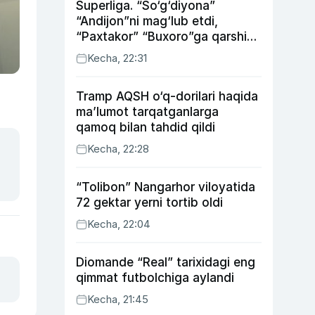
Superliga. “So‘g‘diyona”
“Andijon”ni mag‘lub etdi,
“Paxtakor” “Buxoro”ga qarshi
bahsda g‘alabani qo‘ldan
Kecha, 22:31
chiqardi
Tramp AQSH o‘q-dorilari haqida
ma’lumot tarqatganlarga
qamoq bilan tahdid qildi
Kecha, 22:28
“Tolibon” Nangarhor viloyatida
72 gektar yerni tortib oldi
Kecha, 22:04
Diomande “Real” tarixidagi eng
qimmat futbolchiga aylandi
Kecha, 21:45