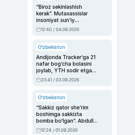
“Biroz sekinlashish
kerak”. Mutaxassislar
insoniyat sun’iy
intellektni boshqara
12:40 / 04.08.2026
olmay qolishidan xavotir
bildirdi
O‘zbekiston
Andijonda Tracker’ga 21
nafar bog‘cha bolasini
joylab, YTH sodir etgan
ayolga sud hukmi o‘qildi
23:41 / 03.08.2026
O‘zbekiston
“Sakkiz qator she’rim
boshimga sakkizta
bomba bo‘lgan”. Abdulla
Oripovni siyosiy
12:24 / 01.08.2026
ayblovlardan asrab