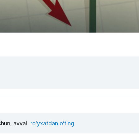
uchun, avval
ro‘yxatdan o‘ting