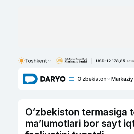
Toshkent
USD :
12 178,85
so'm
O‘zbekiston
Markaziy
O‘zbekiston termasiga te
ma’lumotlari bor sayt iq