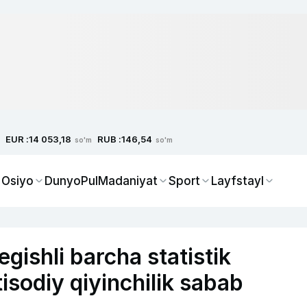
EUR :
RUB :
14 053,18
146,54
so'm
so'm
 Osiyo
Dunyo
Pul
Madaniyat
Sport
Layfstayl
gishli barcha statistik
tisodiy qiyinchilik sabab