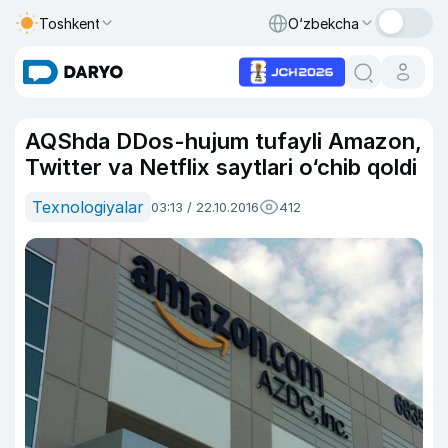
Toshkent
O‘zbekcha
AQShda DDos-hujum tufayli Amazon,
Twitter va Netflix saytlari o‘chib qoldi
Texnologiyalar
03:13 / 22.10.2016
412