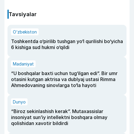
Tavsiyalar
O‘zbekiston
Toshkentda o‘pirilib tushgan yo‘l qurilishi bo‘yicha
6 kishiga sud hukmi o‘qildi
Madaniyat
“U boshqalar baxti uchun tug‘ilgan edi”. Bir umr
otasini kutgan aktrisa va dublyaj ustasi Rimma
Ahmedovaning sinovlarga to‘la hayoti
Dunyo
“Biroz sekinlashish kerak”. Mutaxassislar
insoniyat sun’iy intellektni boshqara olmay
qolishidan xavotir bildirdi