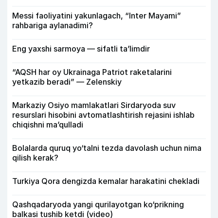
Messi faoliyatini yakunlagach, “Inter Mayami”
rahbariga aylanadimi?
Eng yaxshi sarmoya — sifatli ta’limdir
“AQSH har oy Ukrainaga Patriot raketalarini
yetkazib beradi” — Zelenskiy
Markaziy Osiyo mamlakatlari Sirdaryoda suv
resurslari hisobini avtomatlashtirish rejasini ishlab
chiqishni ma’qulladi
Bolalarda quruq yo‘talni tezda davolash uchun nima
qilish kerak?
Turkiya Qora dengizda kemalar harakatini chekladi
Qashqadaryoda yangi qurilayotgan ko‘prikning
balkasi tushib ketdi (video)