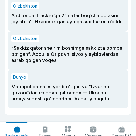
O‘zbekiston
Andijonda Tracker’ga 21 nafar bog‘cha bolasini
joylab, YTH sodir etgan ayolga sud hukmi o‘qildi
O‘zbekiston
“Sakkiz qator she’rim boshimga sakkizta bomba
bo‘lgan”. Abdulla Oripovni siyosiy ayblovlardan
asrab qolgan voqea
Dunyo
Mariupol qamalini yorib oʻtgan va “Izvarino
qozoni”dan chiqqan qahramon — Ukraina
armiyasi bosh qoʻmondoni Drapatiy haqida
Bosh sahifa
Tasma
Menyu
Videolar
Daryo FM