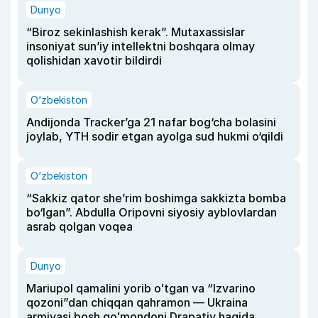
Dunyo
“Biroz sekinlashish kerak”. Mutaxassislar
insoniyat sun’iy intellektni boshqara olmay
qolishidan xavotir bildirdi
O‘zbekiston
Andijonda Tracker’ga 21 nafar bog‘cha bolasini
joylab, YTH sodir etgan ayolga sud hukmi o‘qildi
O‘zbekiston
“Sakkiz qator she’rim boshimga sakkizta bomba
bo‘lgan”. Abdulla Oripovni siyosiy ayblovlardan
asrab qolgan voqea
Dunyo
Mariupol qamalini yorib oʻtgan va “Izvarino
qozoni”dan chiqqan qahramon — Ukraina
armiyasi bosh qoʻmondoni Drapatiy haqida