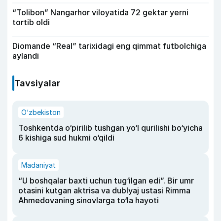
“Tolibon” Nangarhor viloyatida 72 gektar yerni
tortib oldi
Diomande “Real” tarixidagi eng qimmat futbolchiga
aylandi
Tavsiyalar
O‘zbekiston
Toshkentda o‘pirilib tushgan yo‘l qurilishi bo‘yicha
6 kishiga sud hukmi o‘qildi
Madaniyat
“U boshqalar baxti uchun tug‘ilgan edi”. Bir umr
otasini kutgan aktrisa va dublyaj ustasi Rimma
Ahmedovaning sinovlarga to‘la hayoti