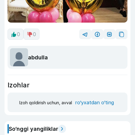
0
0
abdulla
Izohlar
ro‘yxatdan o‘ting
Izoh qoldirish uchun, avval
So‘nggi yangiliklar