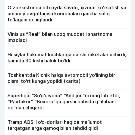
Oʻzbekistonda olti oyda savdo, xizmat koʻrsatish va
umumiy ovqatlanish korxonalari qancha soliq
toʻlagani ochiqlandi
Vinisius “Real” bilan uzoq muddatli shartnoma
imzoladi
Husiylar hukumat kuchlariga qarshi raketalar uchirdi,
kamida 30 kishi halok bo‘ldi
Toshkentda Kichik halqa avtomobil yo‘lining bir
qismi to‘rt kunga yopildi (xarita)
Superliga. “So‘g‘diyona” “Andijon”ni mag‘lub etdi,
“Paxtakor” “Buxoro”ga qarshi bahsda g‘alabani
qo‘ldan chiqardi
Tramp AQSH o‘q-dorilari haqida ma’lumot
tarqatganlarga qamoq bilan tahdid qildi