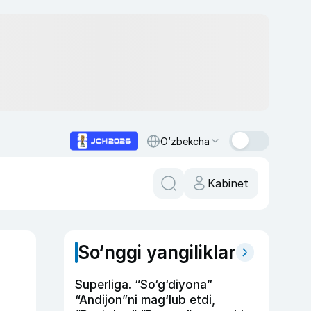
O‘zbekcha
Kabinet
So‘nggi yangiliklar
Superliga. “So‘g‘diyona”
“Andijon”ni mag‘lub etdi,