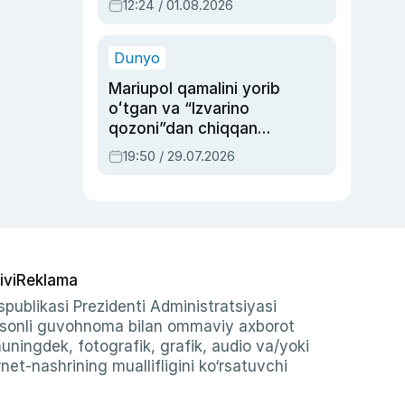
12:24 / 01.08.2026
ayblovlardan asrab
qolgan voqea
Dunyo
Mariupol qamalini yorib
oʻtgan va “Izvarino
qozoni”dan chiqqan
qahramon — Ukraina
19:50 / 29.07.2026
armiyasi bosh
qoʻmondoni Drapatiy
haqida
ivi
Reklama
publikasi Prezidenti Administratsiyasi
-sonli guvohnoma bilan ommaviy axborot
shuningdek, fotografik, grafik, audio va/yoki
et-nashrining muallifligini ko‘rsatuvchi