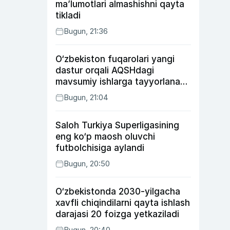
ma’lumotlari almashishni qayta
tikladi
Bugun, 21:36
O‘zbekiston fuqarolari yangi
dastur orqali AQSHdagi
mavsumiy ishlarga tayyorlanadi
va joylashtiriladi
Bugun, 21:04
Saloh Turkiya Superligasining
eng ko‘p maosh oluvchi
futbolchisiga aylandi
Bugun, 20:50
O‘zbekistonda 2030-yilgacha
xavfli chiqindilarni qayta ishlash
darajasi 20 foizga yetkaziladi
Bugun, 20:40