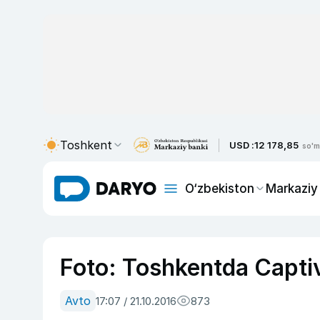
Toshkent
USD :
12 178,85
so'm
O‘zbekiston
Markaziy
Foto: Toshkentda Captiv
Avto
17:07 / 21.10.2016
873