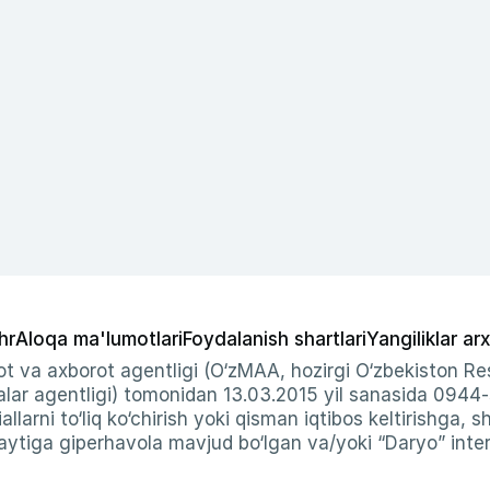
hr
Aloqa ma'lumotlari
Foydalanish shartlari
Yangiliklar arx
t va axborot agentligi (O‘zMAA, hozirgi O‘zbekiston Res
ar agentligi) tomonidan 13.03.2015 yil sanasida 0944
allarni to‘liq ko‘chirish yoki qisman iqtibos keltirishga, 
ytiga giperhavola mavjud bo‘lgan va/yoki “Daryo” intern