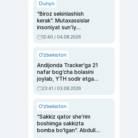
Dunyo
“Biroz sekinlashish
kerak”. Mutaxassislar
insoniyat sun’iy
intellektni boshqara
12:40 / 04.08.2026
olmay qolishidan xavotir
bildirdi
O‘zbekiston
Andijonda Tracker’ga 21
nafar bog‘cha bolasini
joylab, YTH sodir etgan
ayolga sud hukmi o‘qildi
23:41 / 03.08.2026
O‘zbekiston
“Sakkiz qator she’rim
boshimga sakkizta
bomba bo‘lgan”. Abdulla
Oripovni siyosiy