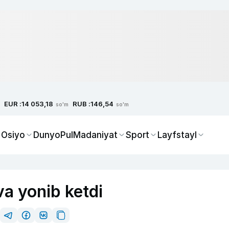
EUR :
RUB :
14 053,18
146,54
so'm
so'm
 Osiyo
Dunyo
Pul
Madaniyat
Sport
Layfstayl
a yonib ketdi