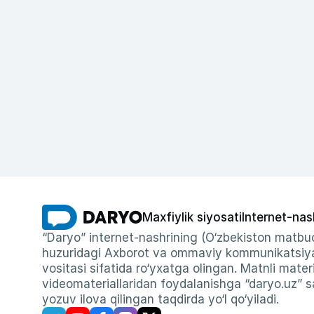
Maxfiylik siyosati
Internet-nas
“Daryo” internet-nashrining (O‘zbekiston matbuo
huzuridagi Axborot va ommaviy kommunikatsiyal
vositasi sifatida ro‘yxatga olingan. Matnli materi
videomateriallaridan foydalanishga “daryo.uz” sa
yozuv ilova qilingan taqdirda yo‘l qo‘yiladi.