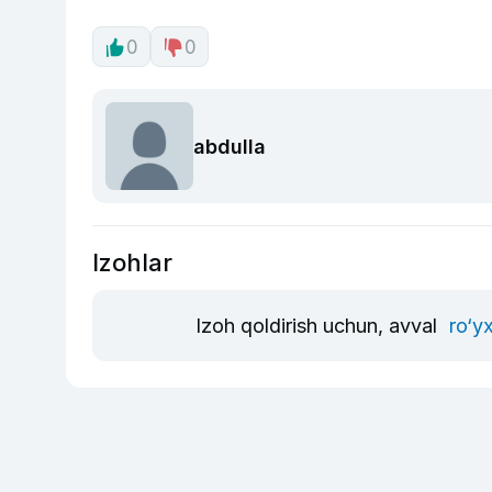
0
0
abdulla
Izohlar
Izoh qoldirish uchun, avval
ro‘y