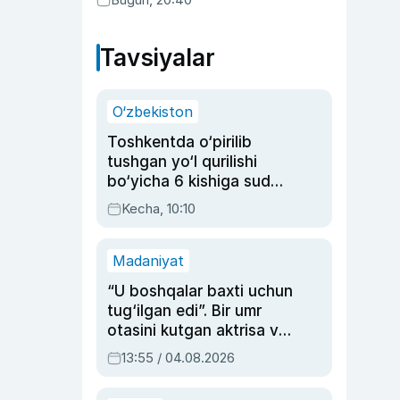
Tavsiyalar
O‘zbekiston
Toshkentda o‘pirilib
tushgan yo‘l qurilishi
bo‘yicha 6 kishiga sud
hukmi o‘qildi
Kecha, 10:10
Madaniyat
“U boshqalar baxti uchun
tug‘ilgan edi”. Bir umr
otasini kutgan aktrisa va
dublyaj ustasi Rimma
13:55 / 04.08.2026
Ahmedovaning
sinovlarga to‘la hayoti