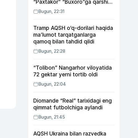
“Paxtakor” “Buxoro”ga qarshi
bahsda g‘alabani qo‘ldan
Bugun, 22:31
chiqardi
Tramp AQSH o‘q-dorilari haqida
ma’lumot tarqatganlarga
qamoq bilan tahdid qildi
Bugun, 22:28
“Tolibon” Nangarhor viloyatida
72 gektar yerni tortib oldi
Bugun, 22:04
Diomande “Real” tarixidagi eng
qimmat futbolchiga aylandi
Bugun, 21:45
AQSH Ukraina bilan razvedka