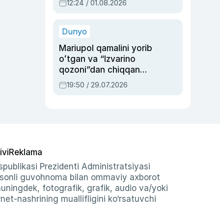
12:24 / 01.08.2026
ayblovlardan asrab
qolgan voqea
Dunyo
Mariupol qamalini yorib
oʻtgan va “Izvarino
qozoni”dan chiqqan
qahramon — Ukraina
19:50 / 29.07.2026
armiyasi bosh
qoʻmondoni Drapatiy
haqida
ivi
Reklama
publikasi Prezidenti Administratsiyasi
-sonli guvohnoma bilan ommaviy axborot
shuningdek, fotografik, grafik, audio va/yoki
et-nashrining muallifligini ko‘rsatuvchi