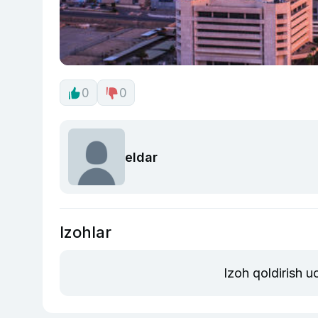
0
0
eldar
Izohlar
Izoh qoldirish 