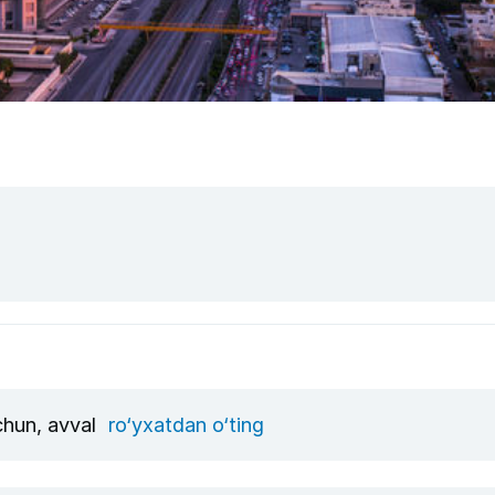
uchun, avval
ro‘yxatdan o‘ting