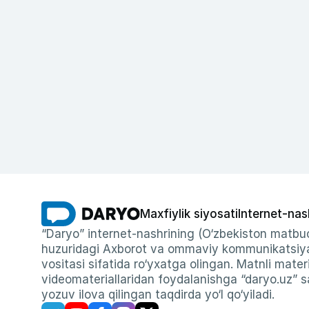
Maxfiylik siyosati
Internet-nas
“Daryo” internet-nashrining (O‘zbekiston matbuo
huzuridagi Axborot va ommaviy kommunikatsiyal
vositasi sifatida ro‘yxatga olingan. Matnli materi
videomateriallaridan foydalanishga “daryo.uz” sa
yozuv ilova qilingan taqdirda yo‘l qo‘yiladi.