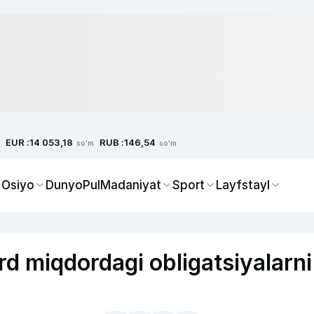
EUR :
RUB :
14 053,18
146,54
so'm
so'm
 Osiyo
Dunyo
Pul
Madaniyat
Sport
Layfstayl
rd miqdordagi obligatsiyalarni