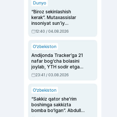
Dunyo
“Biroz sekinlashish
kerak”. Mutaxassislar
insoniyat sun’iy
intellektni boshqara
12:40 / 04.08.2026
olmay qolishidan xavotir
bildirdi
O‘zbekiston
Andijonda Tracker’ga 21
nafar bog‘cha bolasini
joylab, YTH sodir etgan
ayolga sud hukmi o‘qildi
23:41 / 03.08.2026
O‘zbekiston
“Sakkiz qator she’rim
boshimga sakkizta
bomba bo‘lgan”. Abdulla
Oripovni siyosiy