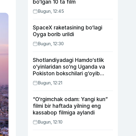
bo‘lgan 10 ta film
Bugun, 12:45
SpaceX raketasining bo‘lagi
Oyga borib urildi
Bugun, 12:30
Shotlandiyadagi Hamdo‘stlik
o‘yinlaridan so‘ng Uganda va
Pokiston bokschilari g‘oyib
bo‘ldi
Bugun, 12:21
“O‘rgimchak odam: Yangi kun”
filmi bir haftada yilning eng
kassabop filmiga aylandi
Bugun, 12:10