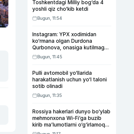
Toshkentdagi Milliy bog‘da 4
yoshli qiz cho‘kib ketdi
Bugun, 11:54
Instagram: YPX xodimidan
ko‘rmana olgan Durdona
Qurbonova, onasiga kutilmagan
sovg‘a tayyorlagan Umid vines,
Bugun, 11:45
xonanda Rayhon nimadan xafa?
Pulli avtomobil yo‘llarida
harakatlanish uchun yo‘l taloni
sotib olinadi
Bugun, 11:35
Rossiya hakerlari dunyo bo‘ylab
mehmonxona Wi-Fi’ga buzib
kirib ma’lumotlarni o‘g‘irlamoqda
— Microsoft
Bugun, 11:17