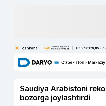
Toshkent
USD :
12 178,85
so'm
O‘zbekiston
Markaziy
Saudiya Arabistoni reko
bozorga joylashtirdi