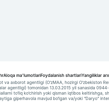
hr
Aloqa ma'lumotlari
Foydalanish shartlari
Yangiliklar arx
t va axborot agentligi (O‘zMAA, hozirgi O‘zbekiston Res
ar agentligi) tomonidan 13.03.2015 yil sanasida 0944
allarni to‘liq ko‘chirish yoki qisman iqtibos keltirishga, 
ytiga giperhavola mavjud bo‘lgan va/yoki “Daryo” intern