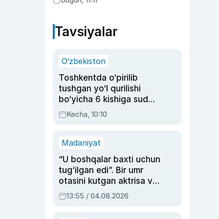
Tavsiyalar
O‘zbekiston
Toshkentda o‘pirilib
tushgan yo‘l qurilishi
bo‘yicha 6 kishiga sud
hukmi o‘qildi
Kecha, 10:10
Madaniyat
“U boshqalar baxti uchun
tug‘ilgan edi”. Bir umr
otasini kutgan aktrisa va
dublyaj ustasi Rimma
13:55 / 04.08.2026
Ahmedovaning
sinovlarga to‘la hayoti