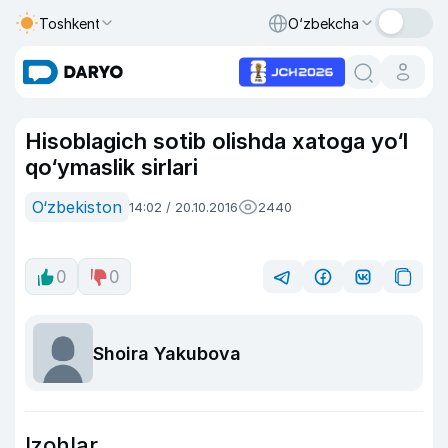
Toshkent
O‘zbekcha
Hisoblagich sotib olishda xatoga yo‘l
qo‘ymaslik sirlari
O‘zbekiston
14:02 / 20.10.2016
2440
0
0
Shoira Yakubova
Izohlar