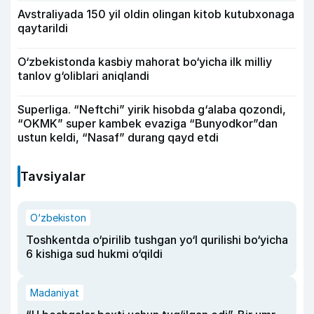
Avstraliyada 150 yil oldin olingan kitob kutubxonaga
qaytarildi
O‘zbekistonda kasbiy mahorat bo‘yicha ilk milliy
tanlov g‘oliblari aniqlandi
Superliga. “Neftchi” yirik hisobda g‘alaba qozondi,
“OKMK” super kambek evaziga “Bunyodkor”dan
ustun keldi, “Nasaf” durang qayd etdi
Tavsiyalar
O‘zbekiston
Toshkentda o‘pirilib tushgan yo‘l qurilishi bo‘yicha
6 kishiga sud hukmi o‘qildi
Madaniyat