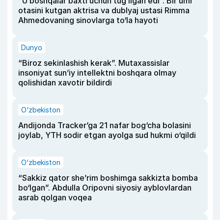
“U boshqalar baxti uchun tug‘ilgan edi”. Bir umr
otasini kutgan aktrisa va dublyaj ustasi Rimma
Ahmedovaning sinovlarga to‘la hayoti
Dunyo
“Biroz sekinlashish kerak”. Mutaxassislar
insoniyat sun’iy intellektni boshqara olmay
qolishidan xavotir bildirdi
O‘zbekiston
Andijonda Tracker’ga 21 nafar bog‘cha bolasini
joylab, YTH sodir etgan ayolga sud hukmi o‘qildi
O‘zbekiston
“Sakkiz qator she’rim boshimga sakkizta bomba
bo‘lgan”. Abdulla Oripovni siyosiy ayblovlardan
asrab qolgan voqea