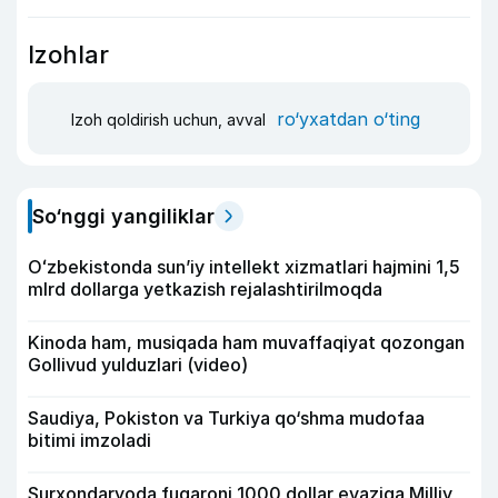
Izohlar
ro‘yxatdan o‘ting
Izoh qoldirish uchun, avval
So‘nggi yangiliklar
Oʻzbekistonda sunʼiy intellekt xizmatlari hajmini 1,5
mlrd dollarga yetkazish rejalashtirilmoqda
Kinoda ham, musiqada ham muvaffaqiyat qozongan
Gollivud yulduzlari (video)
Saudiya, Pokiston va Turkiya qo‘shma mudofaa
bitimi imzoladi
Surxondaryoda fuqaroni 1000 dollar evaziga Milliy