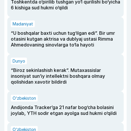
Toshkentda o‘pirilib tushgan yo‘l qurilishi bo‘yicha
6 kishiga sud hukmi o‘qildi
Madaniyat
“U boshqalar baxti uchun tug‘ilgan edi”. Bir umr
otasini kutgan aktrisa va dublyaj ustasi Rimma
Ahmedovaning sinovlarga to‘la hayoti
Dunyo
“Biroz sekinlashish kerak”. Mutaxassislar
insoniyat sun’iy intellektni boshqara olmay
qolishidan xavotir bildirdi
O‘zbekiston
Andijonda Tracker’ga 21 nafar bog‘cha bolasini
joylab, YTH sodir etgan ayolga sud hukmi o‘qildi
O‘zbekiston