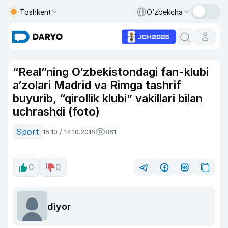
Toshkent
O‘zbekcha
“Real”ning O‘zbekistondagi fan-klubi
a’zolari Madrid va Rimga tashrif
buyurib, “qirollik klubi” vakillari bilan
uchrashdi (foto)
Sport
16:10 / 14.10.2016
861
0
0
diyor