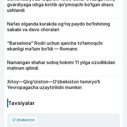
gvardiyaga ishga kiritib qo‘ymoqchi bo‘lgan shaxs
ushlandi
Nafas olganda kurakda og‘riq paydo bo‘lishining
sababi va davo choralari
“Barselona” Rodri uchun qancha to‘lamoqchi
ekanligi ma’lum bo‘ldi — Romano
Namangan shahar sobiq hokimi 11 yilga ozodlikdan
mahrum qilindi
Xitoy—Qirg‘iziston—O‘zbekiston temiryo‘li
Yevropagacha uzaytirilishi mumkin
Tavsiyalar
O‘zbekiston