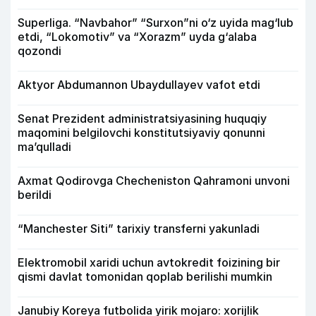
Superliga. “Navbahor” “Surxon”ni o‘z uyida mag‘lub
etdi, “Lokomotiv” va “Xorazm” uyda g‘alaba
qozondi
Aktyor Abdu­mannon Ubaydullayev vafot etdi
Senat Prezident administratsiyasining huquqiy
maqomini belgilovchi konstitutsiyaviy qonunni
ma’qulladi
Axmat Qodirovga Checheniston Qahramoni unvoni
berildi
“Manchester Siti” tarixiy transferni yakunladi
Elektromobil xaridi uchun avtokredit foizining bir
qismi davlat tomonidan qoplab berilishi mumkin
Janubiy Koreya futbolida yirik mojaro: xorijlik