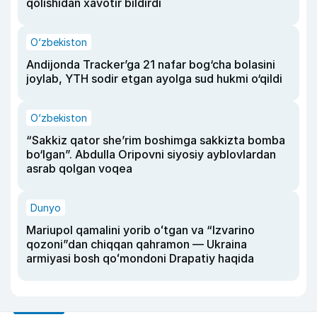
qolishidan xavotir bildirdi
O‘zbekiston
Andijonda Tracker’ga 21 nafar bog‘cha bolasini
joylab, YTH sodir etgan ayolga sud hukmi o‘qildi
O‘zbekiston
“Sakkiz qator she’rim boshimga sakkizta bomba
bo‘lgan”. Abdulla Oripovni siyosiy ayblovlardan
asrab qolgan voqea
Dunyo
Mariupol qamalini yorib oʻtgan va “Izvarino
qozoni”dan chiqqan qahramon — Ukraina
armiyasi bosh qoʻmondoni Drapatiy haqida