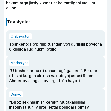
hakamlarga jinsiy xizmatlar ko‘rsatilgani ma’lum
qilindi
Tavsiyalar
O‘zbekiston
Toshkentda o‘pirilib tushgan yo‘l qurilishi bo‘yicha
6 kishiga sud hukmi o‘qildi
Madaniyat
“U boshqalar baxti uchun tug‘ilgan edi”. Bir umr
otasini kutgan aktrisa va dublyaj ustasi Rimma
Ahmedovaning sinovlarga to‘la hayoti
Dunyo
“Biroz sekinlashish kerak”. Mutaxassislar
insoniyat sun’iy intellektni boshqara olmay